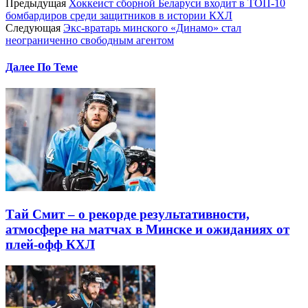
Предыдущая
Хоккеист сборной Беларуси входит в ТОП-10
бомбардиров среди защитников в истории КХЛ
Следующая
Экс-вратарь минского «Динамо» стал
неограниченно свободным агентом
Далее По Теме
Тай Смит – о рекорде результативности,
атмосфере на матчах в Минске и ожиданиях от
плей-офф КХЛ