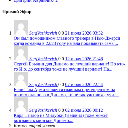
Дмитрий Аврамчик
- 2
Прямой Эфир
SergVashkevich
0
0
21 июля 2026 03:32
Он был помощником главного тренера в Нью-Джерси
когда команда в 22/23 году начала показывать самы...
SergVashkevich
0
0
12 июля 2026 21:46
Сергей Брылин для Динамо не лучший вариант! Но кто-
то И.о. до сентября тоже не лучший вариант! На...
SergVashkevich
0
0
07 июля 2026 22:54
Если Тим Арми является главным претендентом на
просто главного в Динамо, то не так уж плохо, учит...
SergVashkevich
0
0
02 июля 2026 00:12
Карл Тэйлор из Милуоки (Нэшвил) тоже может
возглавить минское Динамо....
Комментарий удален