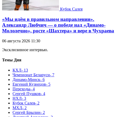
Кубок Салея
«Мы идём в правильном направлении».
Александр Любчич — о победе над «Динамо-
Молодечно», росте «Шахтера» и вере в Чухраева
06 августа 2026 11:30
Эксклюзивное интервью.
Темы Дня
КХЛ
- 13
Чемпионат Беларуси
- 7
Динамо-Минск
- 6
Евгений Кузнецов
- 5
Переходы
- 4
Сергей Пушков
- 4
НХЛ
- 3
Кубок Салея
- 2
МХЛ
- 2
Сергей Брылин
- 2