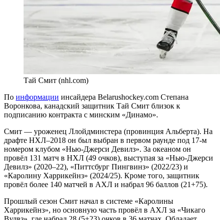
Тай Смит (nhl.com)
По
информации
инсайдера Belarushockey.com Степана
Воронкова, канадский защитник Тай Смит близок к
подписанию контракта с минским «Динамо».
Смит — уроженец Ллойдминстера (провинция Альберта). На
драфте НХЛ–2018 он был выбран в первом раунде под 17-м
номером клубом «Нью-Джерси Девилз». За океаном он
провёл 131 матч в НХЛ (49 очков), выступая за «Нью-Джерси
Девилз» (2020–22), «Питтсбург Пингвинз» (2022/23) и
«Каролину Харрикейнз» (2024/25). Кроме того, защитник
провёл более 140 матчей в АХЛ и набрал 96 баллов (21+75).
Прошлый сезон Смит начал в системе «Каролины
Харрикейнз», но основную часть провёл в АХЛ за «Чикаго
Вулвз», где набрал 28 (5+23) очков в 36 матчах. Обладает