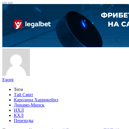
Egorg
Теги
Тай Смит
Каролина Харрикейнз
Динамо-Минск
НХЛ
КХЛ
Переходы