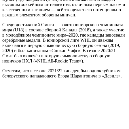
высоким хоккейным интеллектом, отличным первым пасом и
качественным катанием — всё это делает его потенциально
важным элементом обороны минчан.
Среди достижений Смита — золото юниорского чемпионата
мира (U18) в составе сборной Канады (2018), а также участие
в молодёжном чемпионате мира–2020, где канадцы завоевали
серебряные медали. В юниорской лиге WHL он дважды
включался в первую символическую сборную сезона (2019,
2020) и был капитаном «Спокан Чифс». В сезоне 2020/21
Смит был включён в вторую символическую сборную
новичков НХЛ («NHL All-Rookie Team»).
Отметим, что в сезоне 2021/22 канадец был одноклубником
белорусского нападающего Егора Шаранговича в «Девилз».