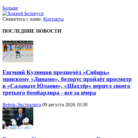
Больше
Свяжитесь с нами:
Контакты
ПОСЛЕДНИЕ НОВОСТИ
Евгений Кузнецов предпочёл «Сибирь»
минскому «Динамо», белорус пройдёт просмотр
в «Салавате Юлаеве», «Шахтёр» вернул своего
третьего бомбардира - все за вчера
Betera-Экстралига
09 августа 2026 10:30