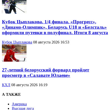
Кубок Цыплакова. 1/4 финала. «Прогресс»,
«Динамо-Олимпик», Беларусь U18 и «Белсталь»
оформили путевки в полуфинал. Итоги 8 августа
Кубок Цыплакова
08 августа 2026 16:53
27-летний белорусский форвард пройдет
просмотр в «Салавате Юлаеве»
КХЛ
08 августа 2026 16:19
А ТАКЖЕ
Америка
Высшая лига