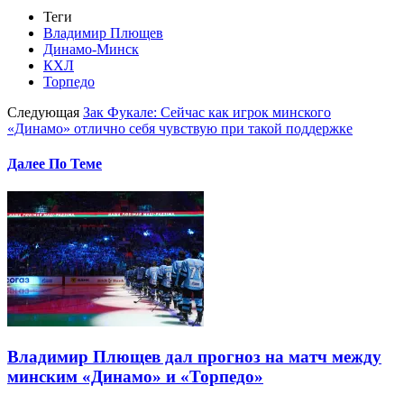
Теги
Владимир Плющев
Динамо-Минск
КХЛ
Торпедо
Следующая
Зак Фукале: Сейчас как игрок минского
«Динамо» отлично себя чувствую при такой поддержке
Далее По Теме
Владимир Плющев дал прогноз на матч между
минским «Динамо» и «Торпедо»