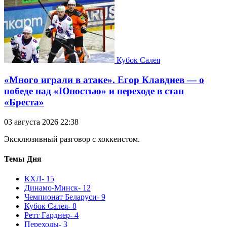
Кубок Салея
«Много играли в атаке». Егор Клавдиев — о
победе над «Юностью» и переходе в стан
«Бреста»
03 августа 2026 22:38
Эксклюзивный разговор с хоккеистом.
Темы Дня
КХЛ
- 15
Динамо-Минск
- 12
Чемпионат Беларуси
- 9
Кубок Салея
- 8
Ретт Гарднер
- 4
Переходы
- 3