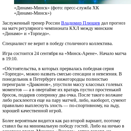
«Динамо-Минск» (фото: пресс-служба ХК
«Динамо-Минск»)
Заслуженный тренер России
Владимир Плющев
дал прогноз
на матч регулярного чемпионата КХЛ между минским
«Динамо» и «Торпедо».
Специалист не верит в победу столичного коллектива.
Игра состоится 24 сентября на «Минск-Арене». Начало матча
в 19:10.
«Обстоятельства, в которых прервалась победная серия
«Торпедо», можно назвать смесью сенсации и невезения. В
понедельник в Петербурге нижегородцы полностью
переиграли «Драконов», упустили массу классных голевых
моментов — а в овертайме их вратарь пустил простенький
бросок, подарив сопернику два очка. После такого волжане
либо расклеются еще на пару матчей, либо, наоборот, сумеют
правильно выплеснуть злость — по-спортивному, на льду,
хорошей качественной игрой.
Более вероятным видится как раз второй вариант, поэтому
ставил бы на минимальную победу гостей. Либо на ничью в