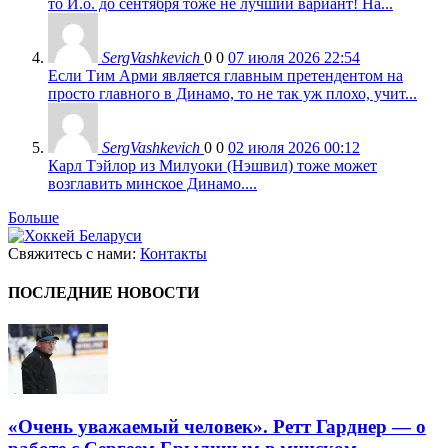
то И.о. до сентября тоже не лучший вариант! На...
SergVashkevich
0
0
07 июля 2026 22:54
Если Тим Арми является главным претендентом на
просто главного в Динамо, то не так уж плохо, учит...
SergVashkevich
0
0
02 июля 2026 00:12
Карл Тэйлор из Милуоки (Нэшвил) тоже может
возглавить минское Динамо....
Больше
Свяжитесь с нами:
Контакты
ПОСЛЕДНИЕ НОВОСТИ
«Очень уважаемый человек». Ретт Гарднер — о