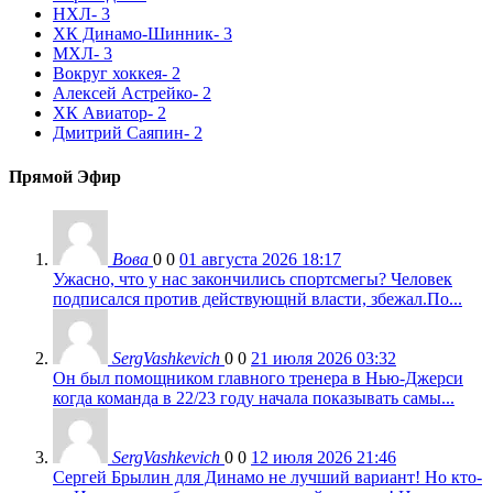
НХЛ
- 3
ХК Динамо-Шинник
- 3
МХЛ
- 3
Вокруг хоккея
- 2
Алексей Астрейко
- 2
ХК Авиатор
- 2
Дмитрий Саяпин
- 2
Прямой Эфир
Вова
0
0
01 августа 2026 18:17
Ужасно, что у нас закончились спортсмегы? Человек
подписался против действующнй власти, збежал.По...
SergVashkevich
0
0
21 июля 2026 03:32
Он был помощником главного тренера в Нью-Джерси
когда команда в 22/23 году начала показывать самы...
SergVashkevich
0
0
12 июля 2026 21:46
Сергей Брылин для Динамо не лучший вариант! Но кто-