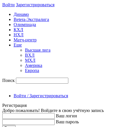
Войти
Зарегиcтрироваться
Динамо
Betera-Экстралига
Олимпиада
КХЛ
НХЛ
Матч-центр
Еще
Высшая лига
ВХЛ
МХЛ
Америка
Европа
Поиск
Войти / Зарегистрироваться
Регистрация
Добро пожаловать! Войдите в свою учётную запись
Ваш логин
Ваш пароль