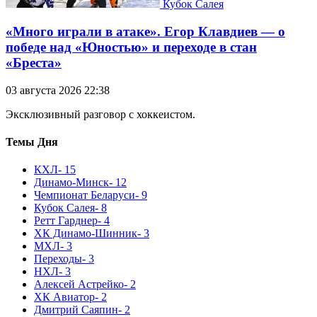
Кубок Салея
«Много играли в атаке». Егор Клавдиев — о
победе над «Юностью» и переходе в стан
«Бреста»
03 августа 2026 22:38
Эксклюзивный разговор с хоккеистом.
Темы Дня
КХЛ
- 15
Динамо-Минск
- 12
Чемпионат Беларуси
- 9
Кубок Салея
- 8
Ретт Гарднер
- 4
ХК Динамо-Шинник
- 3
МХЛ
- 3
Переходы
- 3
НХЛ
- 3
Алексей Астрейко
- 2
ХК Авиатор
- 2
Дмитрий Саяпин
- 2