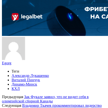
Egorg
Теги
Александр Лукашенко
Виталий Пинчук
Динамо-Минск
КХЛ
Предыдущая
Зак Фукале заявил, что не видит себя в
олимпийской сборной Канады
Следующая
Владимир Ткачев прокомментировал лидерство