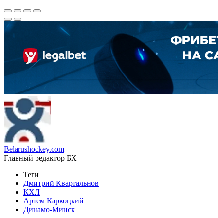
Belarushockey.com
Главный редактор БХ
Теги
Дмитрий Квартальнов
КХЛ
Артем Каркоцкий
Динамо-Минск