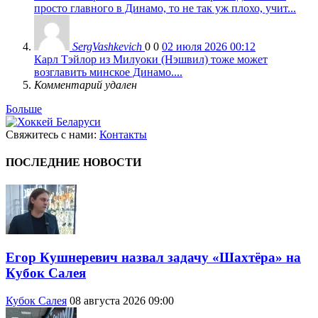
просто главного в Динамо, то не так уж плохо, учит...
SergVashkevich
0
0
02 июля 2026 00:12
Карл Тэйлор из Милуоки (Нэшвил) тоже может
возглавить минское Динамо....
Комментарий удален
Больше
Свяжитесь с нами:
Контакты
ПОСЛЕДНИЕ НОВОСТИ
Егор Кушнеревич назвал задачу «Шахтёра» на
Кубок Салея
Кубок Салея
08 августа 2026 09:00