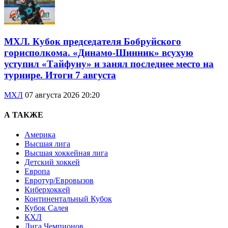
МХЛ. Кубок председателя Бобруйского
горисполкома. «Динамо-Шинник» всухую
уступил «Тайфуну» и занял последнее место на
турнире. Итоги 7 августа
МХЛ
07 августа 2026 20:20
А ТАКЖЕ
Америка
Высшая лига
Высшая хоккейная лига
Детский хоккей
Европа
Евротур/Евровызов
Киберхоккей
Континентальный Кубок
Кубок Салея
КХЛ
Лига Чемпионов