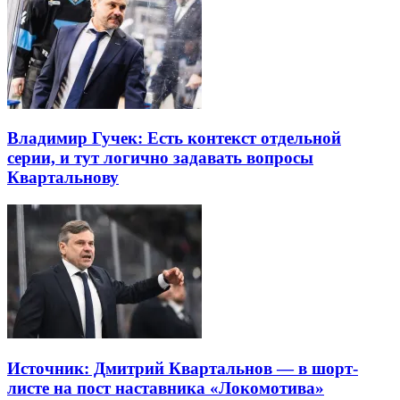
Владимир Гучек: Есть контекст отдельной
серии, и тут логично задавать вопросы
Квартальнову
Источник: Дмитрий Квартальнов — в шорт-
листе на пост наставника «Локомотива»