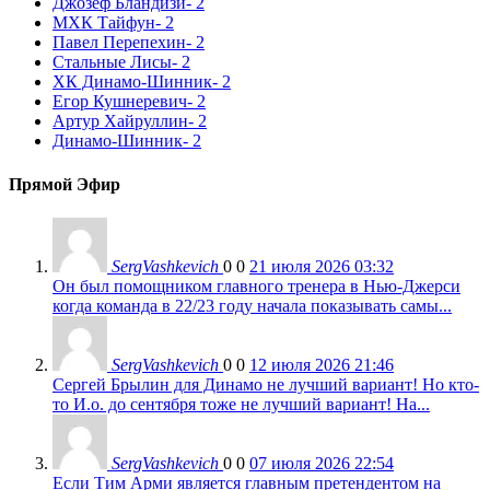
Джозеф Бландизи
- 2
МХК Тайфун
- 2
Павел Перепехин
- 2
Стальные Лисы
- 2
ХК Динамо-Шинник
- 2
Егор Кушнеревич
- 2
Артур Хайруллин
- 2
Динамо-Шинник
- 2
Прямой Эфир
SergVashkevich
0
0
21 июля 2026 03:32
Он был помощником главного тренера в Нью-Джерси
когда команда в 22/23 году начала показывать самы...
SergVashkevich
0
0
12 июля 2026 21:46
Сергей Брылин для Динамо не лучший вариант! Но кто-
то И.о. до сентября тоже не лучший вариант! На...
SergVashkevich
0
0
07 июля 2026 22:54
Если Тим Арми является главным претендентом на