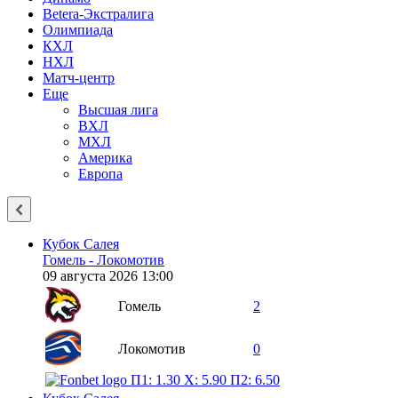
Betera-Экстралига
Олимпиада
КХЛ
НХЛ
Матч-центр
Еще
Высшая лига
ВХЛ
МХЛ
Америка
Европа
Кубок Салея
Гомель - Локомотив
09 августа 2026 13:00
Гомель
2
Локомотив
0
П1: 1.30
X: 5.90
П2: 6.50