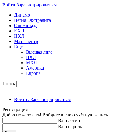
Войти
Зарегиcтрироваться
Динамо
Betera-Экстралига
Олимпиада
КХЛ
НХЛ
Матч-центр
Еще
Высшая лига
ВХЛ
МХЛ
Америка
Европа
Поиск
Войти / Зарегистрироваться
Регистрация
Добро пожаловать! Войдите в свою учётную запись
Ваш логин
Ваш пароль