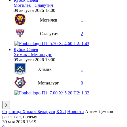
Кубок Салея
Могилев - Славутич
09 августа 2026 13:00
Могилев
1
Славутич
2
П1: 5.70
X: 4.60
П2: 1.43
Кубок Салея
Химик - Металлург
09 августа 2026 13:00
Химик
1
Металлург
0
П1: 7.00
X: 5.20
П2: 1.32
Страница Хоккея Беларуси
КХЛ
Новости
Артем Демков
рассказал, почему ...
30 мая 2026 13:19
0