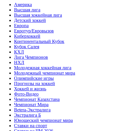
Америка
Высшая лига
Высшая хоккейная лига
Детский хоккей
Европа
Евротур/Евровызов
Киберхоккей
Континентальный Кубок
Кубок Салея
КХЛ
Лига Чемпионов
НХЛ
Молодежная хоккейная лига
Молодежный чемпионат мира
Олимпийские игры
Прогнозы на хоккей
Хоккей и жизнь
Фото-Видео
Чемпионат Казахстана
Чемпионат Мира
Betera-Экстралига
Экстралига Б
Юношеский чемпионат мира
Ставки на спорт
Ставки на ЧМ 2026