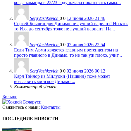
когда команда в 22/23 году начала показывать самы...
SergVashkevich
0
0
12 июля 2026 21:46
Сергей Брылин для Динамо не лучший вариант! Но кто-
то И.о. до сентября тоже не лучший вариант! На...
SergVashkevich
0
0
07 июля 2026 22:54
Если Тим Арми является главным претендентом на
просто главного в Динамо, то не так уж плохо, учит...
SergVashkevich
0
0
02 июля 2026 00:12
Карл Тэйлор из Милуоки (Нэшвил) тоже может
возглавить минское Динамо....
Комментарий удален
Больше
Свяжитесь с нами:
Контакты
ПОСЛЕДНИЕ НОВОСТИ