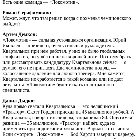
Есть одна команда — «Локомотив».
Роман Серафимович:
Может, ждут, что там решат, когда с похмелья чемпионского
выйдут?
Артём Демков:
«Локомотив» — сильная устоявшаяся организация. Юрий
Яковлев — президент, очень сильный руководитель.
Квартальнов при нём работал, у них не было глобальных
конфликтов, но ушёл он не на хорошей ноте. Поэтому брать
или рассматривать кандидатуру Квартальнова сейчас — я
думаю, его не пригласят. Два чемпионства подряд —
колоссальное давление для любого тренера. Мне кажется,
Квартальнов не сработается в такой команде или не даст
результата. «Локомотив» будет искать иностранного
специалиста.
Данил Дыдко:
Куда прямо сватали Квартальнова — это челябинский
«Трактор». Скотт Гордон приехал на 45 миллионов рублей. А
Квартальнов, говорят инсайдеры, запрашивал 80. Ощутимая
разница — 35 миллионов. «Трактор» найдёт, куда их
применить при подписании хоккеиста. Вариант отсекается.
Если смотреть «Локомотив» — Боб Хартли завершил карьеру,