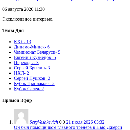
06 августа 2026 11:30
Эксклюзивное интервью.
Темы Дня
КХЛ
- 13
Динамо-Минск
- 6
Чемпионат Беларуси
- 5
Евгений Кузнецов
- 5
Переходы
- 3
Сергей Брылин
- 3
НХЛ
- 2
Сергей Пушков
- 2
Кубок Цыплакова
- 2
Кубок Салея
- 2
Прямой Эфир
SergVashkevich
0
0
21 июля 2026 03:32
Он был помощником главного тренера в Нью-Джерси