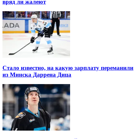
вряд ли жалеют
Стало известно, на какую зарплату переманили
из Минска Даррена Дица