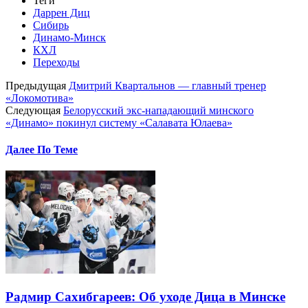
Теги
Даррен Диц
Сибирь
Динамо-Минск
КХЛ
Переходы
Предыдущая
Дмитрий Квартальнов — главный тренер
«Локомотива»
Следующая
Белорусский экс-нападающий минского
«Динамо» покинул систему «Салавата Юлаева»
Далее По Теме
Радмир Сахибгареев: Об уходе Дица в Минске