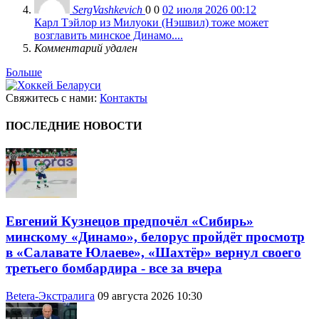
SergVashkevich
0
0
02 июля 2026 00:12
Карл Тэйлор из Милуоки (Нэшвил) тоже может
возглавить минское Динамо....
Комментарий удален
Больше
Свяжитесь с нами:
Контакты
ПОСЛЕДНИЕ НОВОСТИ
Евгений Кузнецов предпочёл «Сибирь»
минскому «Динамо», белорус пройдёт просмотр
в «Салавате Юлаеве», «Шахтёр» вернул своего
третьего бомбардира - все за вчера
Betera-Экстралига
09 августа 2026 10:30