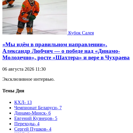
Кубок Салея
«Мы идём в правильном направлении».
Александр Любчич — о победе над «Динамо-
Молодечно», росте «Шахтера» и вере в Чухраева
06 августа 2026 11:30
Эксклюзивное интервью.
Темы Дня
КХЛ
- 13
Чемпионат Беларуси
- 7
Динамо-Минск
- 6
Евгений Кузнецов
- 5
Переходы
- 4
Сергей Пушков
- 4