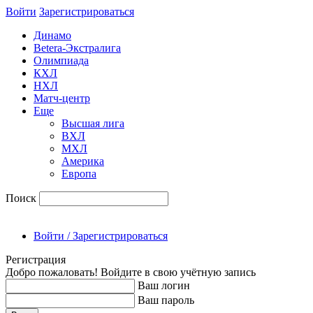
Войти
Зарегиcтрироваться
Динамо
Betera-Экстралига
Олимпиада
КХЛ
НХЛ
Матч-центр
Еще
Высшая лига
ВХЛ
МХЛ
Америка
Европа
Поиск
Войти / Зарегистрироваться
Регистрация
Добро пожаловать! Войдите в свою учётную запись
Ваш логин
Ваш пароль