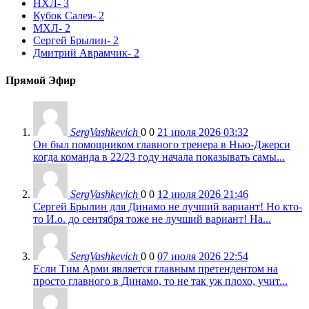
НХЛ
- 3
Кубок Салея
- 2
МХЛ
- 2
Сергей Брылин
- 2
Дмитрий Аврамчик
- 2
Прямой Эфир
SergVashkevich
0
0
21 июля 2026 03:32
Он был помощником главного тренера в Нью-Джерси
когда команда в 22/23 году начала показывать самы...
SergVashkevich
0
0
12 июля 2026 21:46
Сергей Брылин для Динамо не лучший вариант! Но кто-
то И.о. до сентября тоже не лучший вариант! На...
SergVashkevich
0
0
07 июля 2026 22:54
Если Тим Арми является главным претендентом на
просто главного в Динамо, то не так уж плохо, учит...