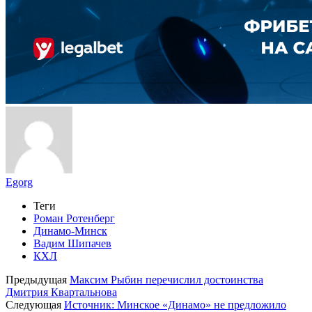
Egorg
Теги
Роман Ротенберг
Динамо-Минск
Вадим Шипачев
КХЛ
Предыдущая
Максим Рыбин перечислил достоинства
Дмитрия Квартальнова
Следующая
Источник: Минское «Динамо» не предложило