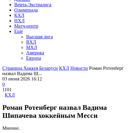
Betera-Экстралига
Олимпиада
КХЛ
НХЛ
Матч-центр
Еще
Высшая лига
ВХЛ
МХЛ
Америка
Европа
Страница Хоккея Беларуси
КХЛ
Новости
Роман Ротенберг
назвал Вадима Ш...
03 июня 2026 16:12
0
1101
КХЛ
Роман Ротенберг назвал Вадима
Шипачева хоккейным Месси
Мнение.