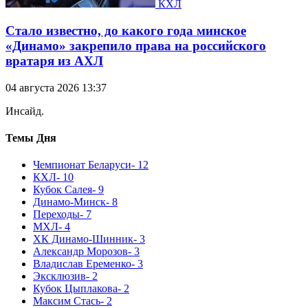
КХЛ
Стало известно, до какого года минское
«Динамо» закрепило права на российского
вратаря из АХЛ
04 августа 2026 13:37
Инсайд.
Темы Дня
Чемпионат Беларуси
- 12
КХЛ
- 10
Кубок Салея
- 9
Динамо-Минск
- 8
Переходы
- 7
МХЛ
- 4
ХК Динамо-Шинник
- 3
Александр Морозов
- 3
Владислав Еременко
- 3
Эксклюзив
- 2
Кубок Цыплакова
- 2
Максим Стась
- 2