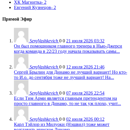
ХК Магнитка
- 2
Евгений Кузнецов
- 2
Прямой Эфир
SergVashkevich
0
0
21 июля 2026 03:32
Он был помощником главного тренера в Нью-Джерси
когда команда в 22/23 году начала показывать самы...
SergVashkevich
0
0
12 июля 2026 21:46
Сергей Брылин для Динамо не лучший вариант! Но кто-
то И.о. до сентября тоже не лучший вариант! На...
SergVashkevich
0
0
07 июля 2026 22:54
Если Тим Арми является главным претендентом на
просто главного в Динамо, то не так уж плохо, учит...
SergVashkevich
0
0
02 июля 2026 00:12
Карл Тэйлор из Милуоки (Нэшвил) тоже может
возглавить минское Динамо....