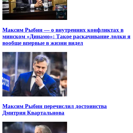
Максим Рыбин — о внутренних конфликтах в
минском «Динамо»: Такое раскачивание лодки я
вообще впервые в жизни видел
Максим Рыбин перечислил достоинства
Дмитрия Квартальнова