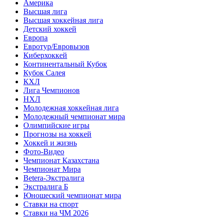
Америка
Высшая лига
Высшая хоккейная лига
Детский хоккей
Европа
Евротур/Евровызов
Киберхоккей
Континентальный Кубок
Кубок Салея
КХЛ
Лига Чемпионов
НХЛ
Молодежная хоккейная лига
Молодежный чемпионат мира
Олимпийские игры
Прогнозы на хоккей
Хоккей и жизнь
Фото-Видео
Чемпионат Казахстана
Чемпионат Мира
Betera-Экстралига
Экстралига Б
Юношеский чемпионат мира
Ставки на спорт
Ставки на ЧМ 2026