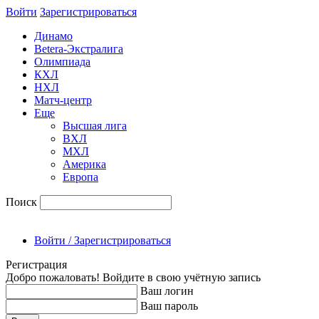
Войти
Зарегиcтрироваться
Динамо
Betera-Экстралига
Олимпиада
КХЛ
НХЛ
Матч-центр
Еще
Высшая лига
ВХЛ
МХЛ
Америка
Европа
Поиск
Войти / Зарегистрироваться
Регистрация
Добро пожаловать! Войдите в свою учётную запись
Ваш логин
Ваш пароль