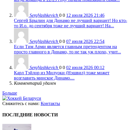
SergVashkevich
0
0
12 июля 2026 21:46
Сергей Брылин для Динамо не лучший вариант! Но кто-
то И.о. до сентября тоже не лучший вариант! На...
SergVashkevich
0
0
07 июля 2026 22:54
Если Тим Арми является главным претендентом на
просто главного в Динамо, то не так уж плохо, учит...
SergVashkevich
0
0
02 июля 2026 00:12
Карл Тэйлор из Милуоки (Нэшвил) тоже может
возглавить минское Динамо....
Комментарий удален
Больше
Свяжитесь с нами:
Контакты
ПОСЛЕДНИЕ НОВОСТИ