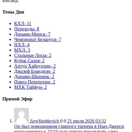
Инсайд.
Темы Дня
КХЛ
- 11
Переходы
- 8
Динамо-Минск
- 7
Чемпионат Беларуси
- 7
НХЛ
- 4
МХЛ
- 3
Стальные Лисы
- 2
Кубок Салея
- 2
Артур Хайруллин
- 2
Джозеф Бландизи
- 2
Динамо-Шинник
- 2
Павел Перепехин
- 2
МХК Тайфун
- 2
Прямой Эфир
SergVashkevich
0
0
21 июля 2026 03:32
Он был помощником главного тренера в Нью-Джерси
когда команда в 22/23 году начала показывать самы...