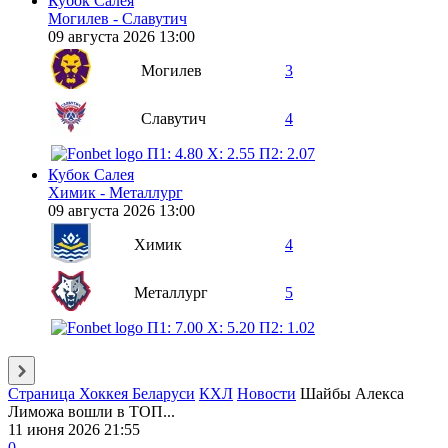
Кубок Салея
Могилев - Славутич
09 августа 2026 13:00
Могилев
3
Славутич
4
П1: 4.80
X: 2.55
П2: 2.07
Кубок Салея
Химик - Металлург
09 августа 2026 13:00
Химик
4
Металлург
5
П1: 7.00
X: 5.20
П2: 1.02
Страница Хоккея Беларуси
КХЛ
Новости
Шайбы Алекса
Лиможа вошли в ТОП...
11 июня 2026 21:55
0