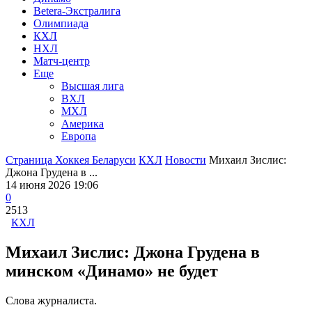
Betera-Экстралига
Олимпиада
КХЛ
НХЛ
Матч-центр
Еще
Высшая лига
ВХЛ
МХЛ
Америка
Европа
Страница Хоккея Беларуси
КХЛ
Новости
Михаил Зислис:
Джона Грудена в ...
14 июня 2026 19:06
0
2513
КХЛ
Михаил Зислис: Джона Грудена в
минском «Динамо» не будет
Слова журналиста.