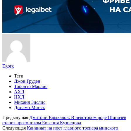
Egorg
Теги
Джон Груден
Торонто Марлис
АХЛ
НХЛ
Михаил Зислис
Динамо-Минск
Предыдущая
Дмитрий Ерыкалов: В некотором роде Шипачев
станет преемником Евгения Кузнецова
Следующая
Кандидат на пост главного тренера минского