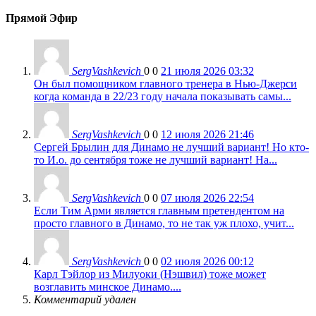
Прямой Эфир
SergVashkevich
0
0
21 июля 2026 03:32
Он был помощником главного тренера в Нью-Джерси
когда команда в 22/23 году начала показывать самы...
SergVashkevich
0
0
12 июля 2026 21:46
Сергей Брылин для Динамо не лучший вариант! Но кто-
то И.о. до сентября тоже не лучший вариант! На...
SergVashkevich
0
0
07 июля 2026 22:54
Если Тим Арми является главным претендентом на
просто главного в Динамо, то не так уж плохо, учит...
SergVashkevich
0
0
02 июля 2026 00:12
Карл Тэйлор из Милуоки (Нэшвил) тоже может
возглавить минское Динамо....
Комментарий удален