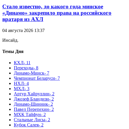
Стало известно, до какого года минское
«Динамо» закрепило права на российского
вратаря из АХЛ
04 августа 2026 13:37
Инсайд.
Темы Дня
КХЛ
- 11
Переходы
- 8
Динамо-Минск
- 7
Чемпионат Беларуси
- 7
НХЛ
- 4
МХЛ
- 3
Артур Хайруллин
- 2
Джозеф Бландизи
- 2
Динамо-Шинник
- 2
Павел Перепехин
- 2
МХК Тайфун
- 2
Стальные Лисы
- 2
Кубок Салея
- 2