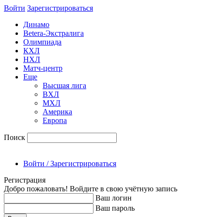
Войти
Зарегиcтрироваться
Динамо
Betera-Экстралига
Олимпиада
КХЛ
НХЛ
Матч-центр
Еще
Высшая лига
ВХЛ
МХЛ
Америка
Европа
Поиск
Войти / Зарегистрироваться
Регистрация
Добро пожаловать! Войдите в свою учётную запись
Ваш логин
Ваш пароль