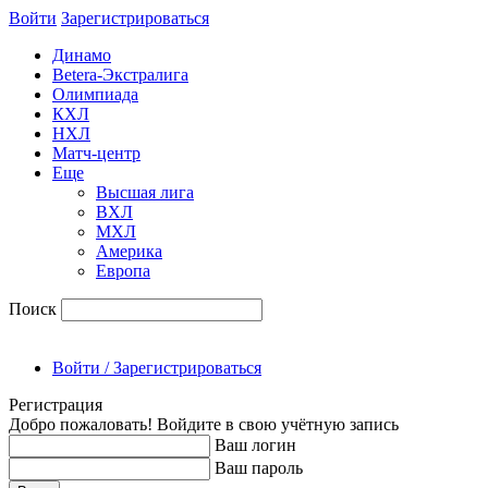
Войти
Зарегиcтрироваться
Динамо
Betera-Экстралига
Олимпиада
КХЛ
НХЛ
Матч-центр
Еще
Высшая лига
ВХЛ
МХЛ
Америка
Европа
Поиск
Войти / Зарегистрироваться
Регистрация
Добро пожаловать! Войдите в свою учётную запись
Ваш логин
Ваш пароль