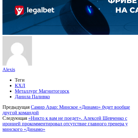
Alexis
Теги
КХЛ
Металлург Магнитогорск
Данила Паливко
Предыдущая
Самир Арар: Минское «Динамо» будет вообще
другой командой
Следующая
«Никто к вам не поедет». Алексей Шевченко с
иронией прокомментировал отсутствие главного тренера у
минского «Динамо»