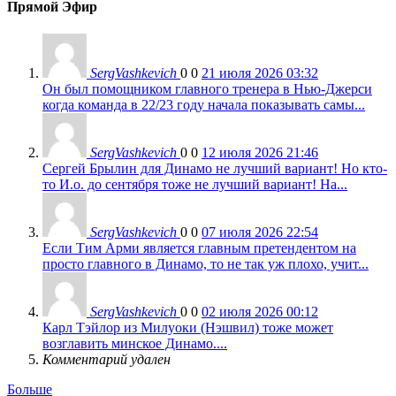
Прямой Эфир
SergVashkevich
0
0
21 июля 2026 03:32
Он был помощником главного тренера в Нью-Джерси
когда команда в 22/23 году начала показывать самы...
SergVashkevich
0
0
12 июля 2026 21:46
Сергей Брылин для Динамо не лучший вариант! Но кто-
то И.о. до сентября тоже не лучший вариант! На...
SergVashkevich
0
0
07 июля 2026 22:54
Если Тим Арми является главным претендентом на
просто главного в Динамо, то не так уж плохо, учит...
SergVashkevich
0
0
02 июля 2026 00:12
Карл Тэйлор из Милуоки (Нэшвил) тоже может
возглавить минское Динамо....
Комментарий удален
Больше