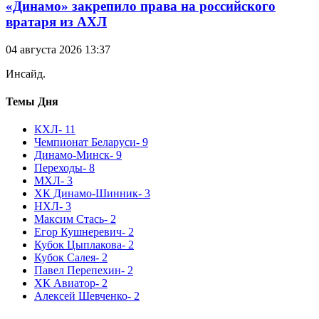
«Динамо» закрепило права на российского
вратаря из АХЛ
04 августа 2026 13:37
Инсайд.
Темы Дня
КХЛ
- 11
Чемпионат Беларуси
- 9
Динамо-Минск
- 9
Переходы
- 8
МХЛ
- 3
ХК Динамо-Шинник
- 3
НХЛ
- 3
Максим Стась
- 2
Егор Кушнеревич
- 2
Кубок Цыплакова
- 2
Кубок Салея
- 2
Павел Перепехин
- 2
ХК Авиатор
- 2
Алексей Шевченко
- 2