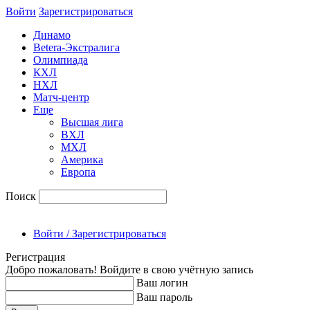
Войти
Зарегиcтрироваться
Динамо
Betera-Экстралига
Олимпиада
КХЛ
НХЛ
Матч-центр
Еще
Высшая лига
ВХЛ
МХЛ
Америка
Европа
Поиск
Войти / Зарегистрироваться
Регистрация
Добро пожаловать! Войдите в свою учётную запись
Ваш логин
Ваш пароль