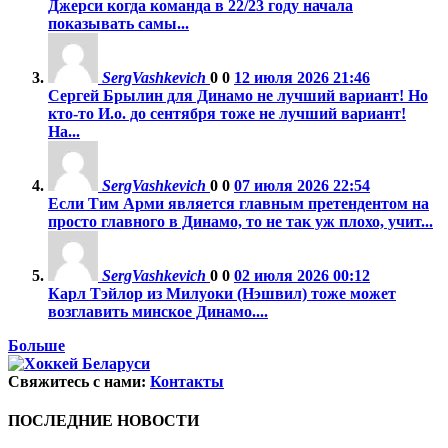
Джерси когда команда в 22/23 году начала
показывать самы...
SergVashkevich
0
0
12 июля 2026 21:46
Сергей Брылин для Динамо не лучший вариант! Но
кто-то И.о. до сентября тоже не лучший вариант!
На...
SergVashkevich
0
0
07 июля 2026 22:54
Если Тим Арми является главным претендентом на
просто главного в Динамо, то не так уж плохо, учит...
SergVashkevich
0
0
02 июля 2026 00:12
Карл Тэйлор из Милуоки (Нэшвил) тоже может
возглавить минское Динамо....
Больше
Свяжитесь с нами:
Контакты
ПОСЛЕДНИЕ НОВОСТИ