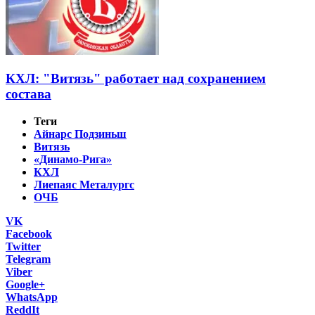
КХЛ: "Витязь" работает над сохранением
состава
Теги
Айнарс Подзиньш
Витязь
«Динамо-Рига»
КХЛ
Лиепаяс Металургс
ОЧБ
VK
Facebook
Twitter
Telegram
Viber
Google+
WhatsApp
ReddIt