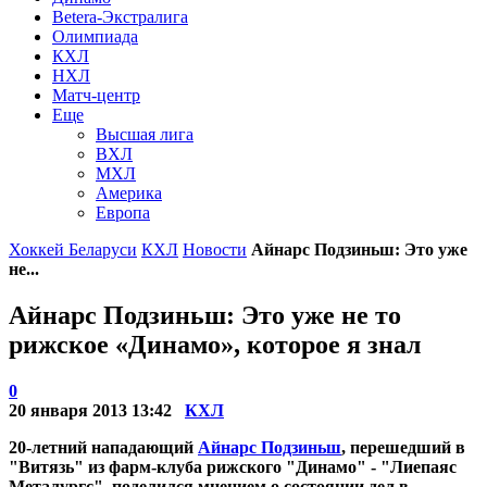
Betera-Экстралига
Олимпиада
КХЛ
НХЛ
Матч-центр
Еще
Высшая лига
ВХЛ
МХЛ
Америка
Европа
Хоккей Беларуси
КХЛ
Новости
Айнарс Подзиньш: Это уже
не...
Айнарс Подзиньш: Это уже не то
рижское «Динамо», которое я знал
0
20 января 2013 13:42
КХЛ
20-летний нападающий
Айнарс Подзиньш
, перешедший в
"Витязь" из фарм-клуба рижского "Динамо" - "Лиепаяс
Металургс", поделился мнением о состоянии дел в