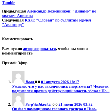
Tumblr
Предыдущая
Александр Кожевников: "Динамо" не
хватает Анисина
Следующая
КХЛ: "Слован" по буллитам одолел
"Авангард"
Комментировать
Вам нужно
авторизироваться
, чтобы вы могли
комментировать
Прямой Эфир
Вова
0
0
01 августа 2026 18:17
Ужасно, что у нас закончились спортсмегы? Человек
подписался против действующнй власти, збежал.По...
SergVashkevich
0
0
21 июля 2026 03:32
Он был помощником главного тренера в Нью-