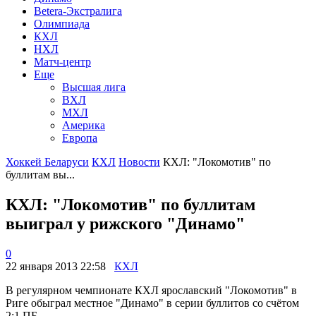
Betera-Экстралига
Олимпиада
КХЛ
НХЛ
Матч-центр
Еще
Высшая лига
ВХЛ
МХЛ
Америка
Европа
Хоккей Беларуси
КХЛ
Новости
КХЛ: "Локомотив" по
буллитам вы...
КХЛ: "Локомотив" по буллитам
выиграл у рижского "Динамо"
0
22 января 2013 22:58
КХЛ
В регулярном чемпионате КХЛ ярославский "Локомотив" в
Риге обыграл местное "Динамо" в серии буллитов со счётом
2:1 ПБ.