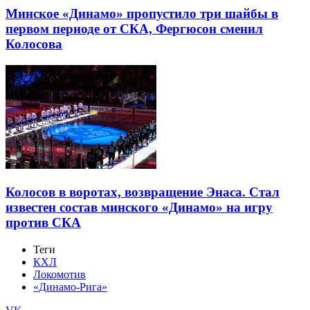
Минское «Динамо» пропустило три шайбы в
первом периоде от СКА, Фергюсон сменил
Колосова
Колосов в воротах, возвращение Энаса. Стал
известен состав минского «Динамо» на игру
против СКА
Теги
КХЛ
Локомотив
«Динамо-Рига»