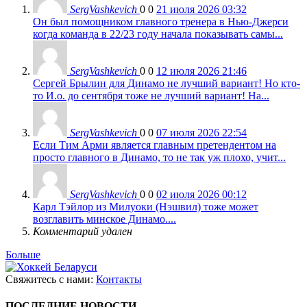
SergVashkevich
0
0
21 июля 2026 03:32
Он был помощником главного тренера в Нью-Джерси
когда команда в 22/23 году начала показывать самы...
SergVashkevich
0
0
12 июля 2026 21:46
Сергей Брылин для Динамо не лучший вариант! Но кто-
то И.о. до сентября тоже не лучший вариант! На...
SergVashkevich
0
0
07 июля 2026 22:54
Если Тим Арми является главным претендентом на
просто главного в Динамо, то не так уж плохо, учит...
SergVashkevich
0
0
02 июля 2026 00:12
Карл Тэйлор из Милуоки (Нэшвил) тоже может
возглавить минское Динамо....
Комментарий удален
Больше
Свяжитесь с нами:
Контакты
ПОСЛЕДНИЕ НОВОСТИ