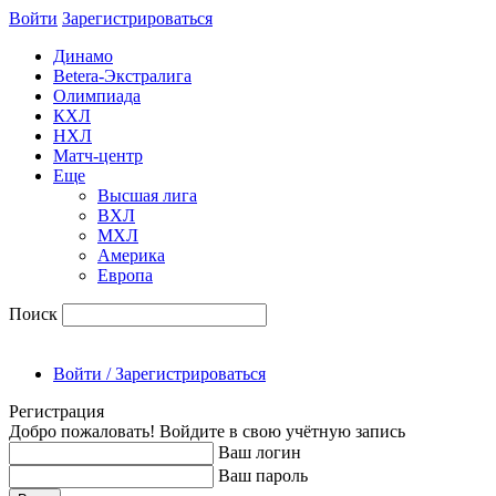
Войти
Зарегиcтрироваться
Динамо
Betera-Экстралига
Олимпиада
КХЛ
НХЛ
Матч-центр
Еще
Высшая лига
ВХЛ
МХЛ
Америка
Европа
Поиск
Войти / Зарегистрироваться
Регистрация
Добро пожаловать! Войдите в свою учётную запись
Ваш логин
Ваш пароль