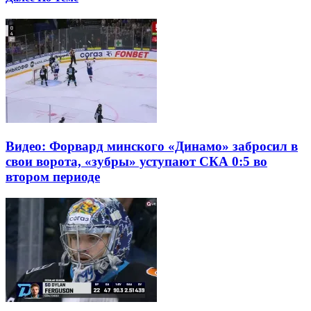
Видео: Форвард минского «Динамо» забросил в
свои ворота, «зубры» уступают СКА 0:5 во
втором периоде