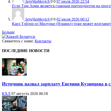
SergVashkevich
0
0
07 июля 2026 22:54
Если Тим Арми является главным претендентом на просто 
SergVashkevich
0
0
02 июля 2026 00:12
Карл Тэйлор из Милуоки (Нэшвил) тоже может возглавить
Больше
Свяжитесь с нами:
Контакты
ПОСЛЕДНИЕ НОВОСТИ
Источник назвал зарплату Евгения Кузнецова в с
КХЛ
07 августа 2026 06:18