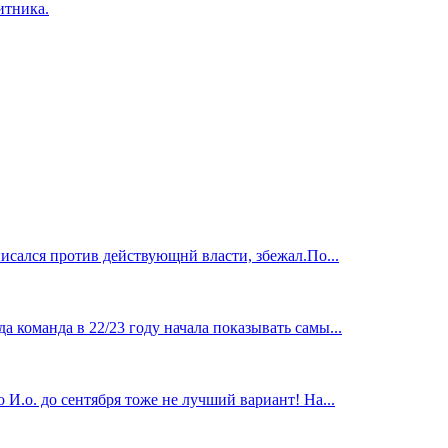
итника.
исался против действующнй власти, збежал.По...
 команда в 22/23 году начала показывать самы...
И.о. до сентября тоже не лучший вариант! На...