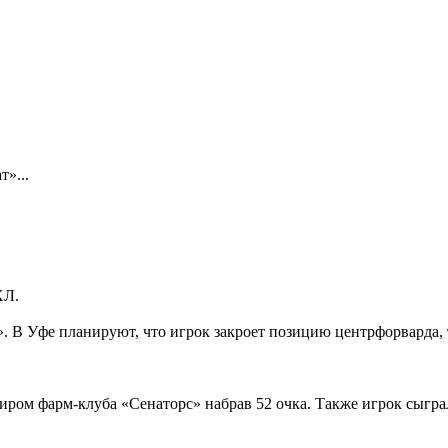
т»...
ХЛ.
. В Уфе планируют, что игрок закроет позицию центрфорварда,
ом фарм-клуба «Сенаторс» набрав 52 очка. Также игрок сыграл 