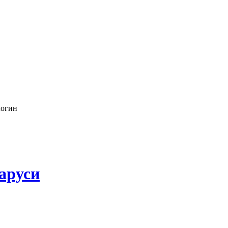
логин
аруси