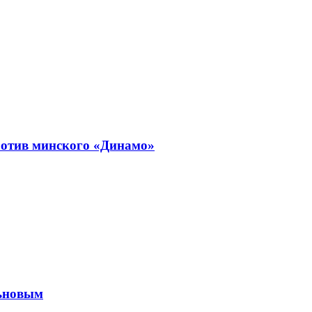
ротив минского «Динамо»
льновым