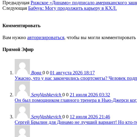
Предыдущая
Рижское «Динамо» подписало американского защ
Следующая
Бабчук: Могу продолжить карьеру в КХЛ.
Комментировать
Вам нужно
авторизироваться
, чтобы вы могли комментировать
Прямой Эфир
Вова
0
0
01 августа 2026 18:17
Ужасно, что у нас закончились спортсмегы? Человек подп
SergVashkevich
0
0
21 июля 2026 03:32
Он был помощником главного тренера в Нью-Джерси когда
SergVashkevich
0
0
12 июля 2026 21:46
Сергей Брылин для Динамо не лучший вариант! Но кто-то 