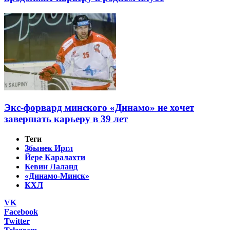
Экс-форвард минского «Динамо» не хочет
завершать карьеру в 39 лет
Теги
Збынек Иргл
Йере Каралахти
Кевин Лаланд
«Динамо-Минск»
КХЛ
VK
Facebook
Twitter