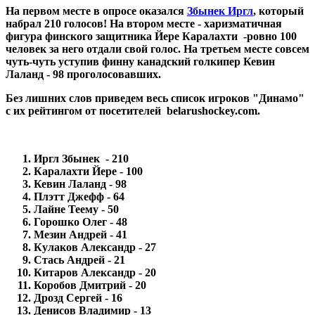
На первом месте в опросе оказался
Збынек Иргл
, который
набрал 210 голосов! На втором месте - харизматичная
фигура финского защитника
Йере Каралахти
-ровно 100
человек за него отдали свой голос. На третьем месте совсем
чуть-чуть уступив финну канадский голкипер
Кевин
Лаланд
- 98 проголосовавших.
Без лишних слов приведем весь список игроков "Динамо"
с их рейтингом от посетителей
belarushockey.com
.
Иргл Збынек - 210
Каралахти Йере - 100
Кевин Лаланд - 98
Плэтт Джефф - 64
Лайне Теему - 50
Горошко Олег - 48
Мезин Андрей - 41
Кулаков Александр - 27
Стась Андрей - 21
Китаров Александр - 20
Коробов Дмитрий - 20
Дрозд Сергей - 16
Денисов Владимир - 13