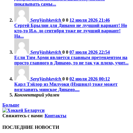
показывать самы...
SergVashkevich
0
0
12 июля 2026 21:46
Сергей Брылин для Динамо не лучший вариант! Но
кто-то И.о. до сентября тоже не лучший вариант!
На...
SergVashkevich
0
0
07 июля 2026 22:54
Если Тим Арми является главным претендентом на
просто главного в Динамо, то не так уж плохо, учит...
SergVashkevich
0
0
02 июля 2026 00:12
Карл Тэйлор из Милуоки (Нэшвил) тоже может
возглавить минское Динамо....
Комментарий удален
Больше
Свяжитесь с нами:
Контакты
ПОСЛЕДНИЕ НОВОСТИ