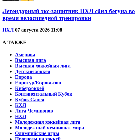
Легендарный экс-защитник НХЛ сбил бегуна во
время велосипедной тренировки
НХЛ
07 августа 2026 11:08
А ТАКЖЕ
Америка
Высшая лига
Высшая хоккейная лига
Детский хоккей
Европа
Евротур/Евровызов
Киберхоккей
Континентальный Кубок
Кубок Салея
КХЛ
Лига Чемпионов
НХЛ
Молодежная хоккейная лига
Молодежный чемпионат мира
Олимпийские игры
Прогнозы на хоккей