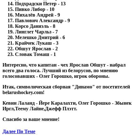
Подхрадски Петер - 13
Пивко Либор - 10
Михалёв Андрей - 9
Павлович Александр - 9
Корсо Даниэль - 8
Линглет Чарльз - 7
Мелешко Дмитрий - 6
Крайчек Лукаш - 3
Обшут Ярослав - 2
Словак Томаш - 1
Интересно, что капитан - чех Ярослав Обшут - набрал
всего два голоса. Лучший из белорусов, по мнению
голосовавших - Олег Горошко, игрок обороны.
Итак, символическая сборная "Динамо" от посетителей
belarushockey.com
!
Кевин Лаланд - Йере Каралахти, Олег Горошко - Збынек
Иргл,Теему Лайне,Джефф Плэтт.
Спасибо за ваше мнение!
Далее По Теме