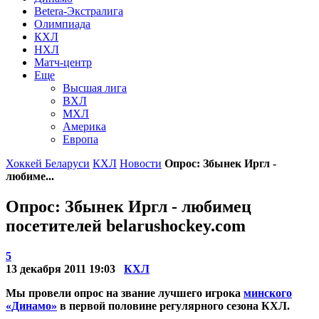
Betera-Экстралига
Олимпиада
КХЛ
НХЛ
Матч-центр
Еще
Высшая лига
ВХЛ
МХЛ
Америка
Европа
Хоккей Беларуси
КХЛ
Новости
Опрос: Збынек Иргл -
любиме...
Опрос: Збынек Иргл - любимец
посетителей belarushockey.com
5
13 декабря 2011 19:03
КХЛ
Мы провели опрос на звание лучшего игрока
минского
«Динамо»
в первой половине регулярного сезона КХЛ.