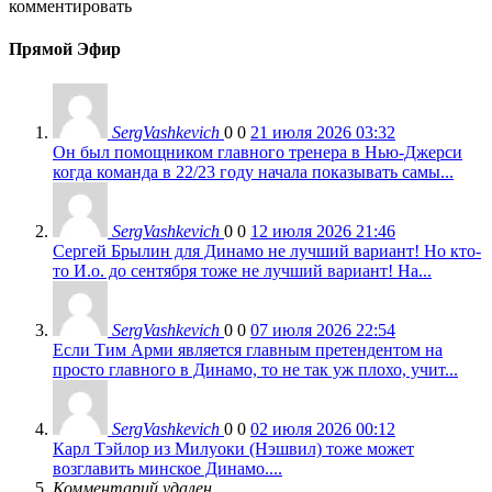
комментировать
Прямой Эфир
SergVashkevich
0
0
21 июля 2026 03:32
Он был помощником главного тренера в Нью-Джерси
когда команда в 22/23 году начала показывать самы...
SergVashkevich
0
0
12 июля 2026 21:46
Сергей Брылин для Динамо не лучший вариант! Но кто-
то И.о. до сентября тоже не лучший вариант! На...
SergVashkevich
0
0
07 июля 2026 22:54
Если Тим Арми является главным претендентом на
просто главного в Динамо, то не так уж плохо, учит...
SergVashkevich
0
0
02 июля 2026 00:12
Карл Тэйлор из Милуоки (Нэшвил) тоже может
возглавить минское Динамо....
Комментарий удален