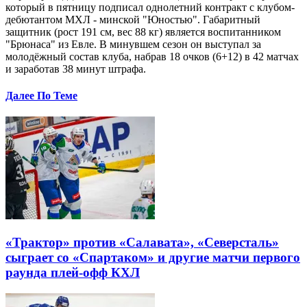
который в пятницу подписал однолетний контракт с клубом-
дебютантом МХЛ - минской "Юностью". Габаритный
защитник (рост 191 см, вес 88 кг) является воспитанником
"Брюнаса" из Евле. В минувшем сезон он выступал за
молодёжный состав клуба, набрав 18 очков (6+12) в 42 матчах
и заработав 38 минут штрафа.
Далее По Теме
«Трактор» против «Салавата», «Северсталь»
сыграет со «Спартаком» и другие матчи первого
раунда плей-офф КХЛ