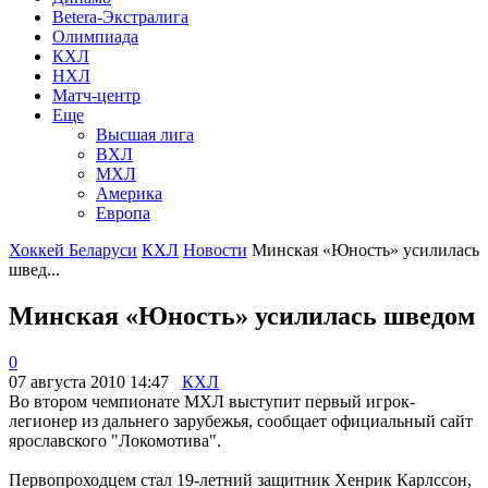
Betera-Экстралига
Олимпиада
КХЛ
НХЛ
Матч-центр
Еще
Высшая лига
ВХЛ
МХЛ
Америка
Европа
Хоккей Беларуси
КХЛ
Новости
Минская «Юность» усилилась
швед...
Минская «Юность» усилилась шведом
0
07 августа 2010 14:47
КХЛ
Во втором чемпионате МХЛ выступит первый игрок-
легионер из дальнего зарубежья, сообщает официальный сайт
ярославского "Локомотива".
Первопроходцем стал 19-летний защитник Хенрик Карлссон,