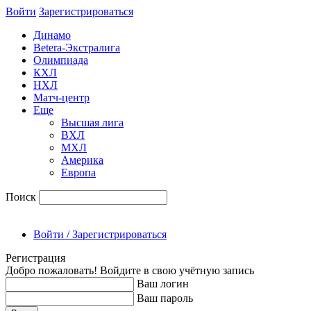
Войти
Зарегиcтрироваться
Динамо
Betera-Экстралига
Олимпиада
КХЛ
НХЛ
Матч-центр
Еще
Высшая лига
ВХЛ
МХЛ
Америка
Европа
Поиск
Войти / Зарегистрироваться
Регистрация
Добро пожаловать! Войдите в свою учётную запись
Ваш логин
Ваш пароль