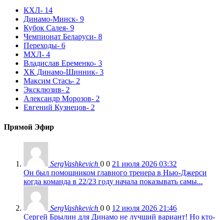
КХЛ
- 14
Динамо-Минск
- 9
Кубок Салея
- 9
Чемпионат Беларуси
- 8
Переходы
- 6
МХЛ
- 4
Владислав Еременко
- 3
ХК Динамо-Шинник
- 3
Максим Стась
- 2
Эксклюзив
- 2
Александр Морозов
- 2
Евгений Кузнецов
- 2
Прямой Эфир
SergVashkevich
0
0
21 июля 2026 03:32
Он был помощником главного тренера в Нью-Джерси
когда команда в 22/23 году начала показывать самы...
SergVashkevich
0
0
12 июля 2026 21:46
Сергей Брылин для Динамо не лучший вариант! Но кто-