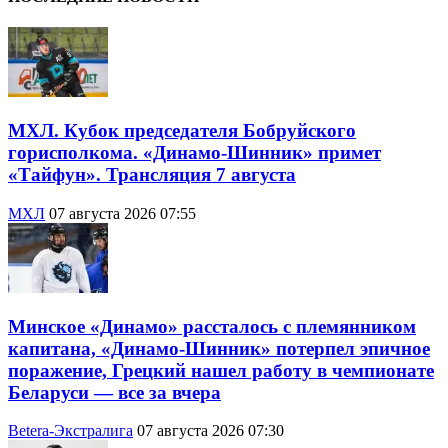
МХЛ. Кубок председателя Бобруйского
горисполкома. «Динамо-Шинник» примет
«Тайфун». Трансляция 7 августа
МХЛ
07 августа 2026 07:55
Минское «Динамо» рассталось с племянником
капитана, «Динамо-Шинник» потерпел эпичное
поражение, Грецкий нашел работу в чемпионате
Беларуси — все за вчера
Betera-Экстралига
07 августа 2026 07:30