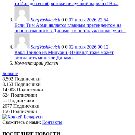
то И.о. до сентября тоже не лучший вариант! На...
SergVashkevich
0
0
07 июля 2026 22:54
Если Тим Арми является главным претендентом на
просто главного в Динамо, то не так уж плохо, учит...
SergVashkevich
0
0
02 июля 2026 00:12
Карл Тэйлор из Милуоки (Нэшвил) тоже может
возглавить минское Динамо....
Комментарий удален
Больше
8,502
Подписчики
8,153
Подписчики
14,008
Подписчики
624
Подписчики
---
Подписчики
2077
Подписчики
156
Подписчики
Свяжитесь с нами:
Контакты
ПОСЛЕДНИЕ НОВОСТИ