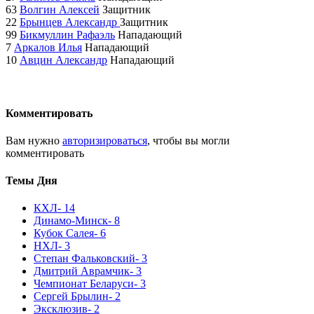
63
Волгин Алексей
Защитник
22
Брынцев Александр
Защитник
99
Бикмуллин Рафаэль
Нападающий
7
Аркалов Илья
Нападающий
10
Авцин Александр
Нападающий
Комментировать
Вам нужно
авторизироваться
, чтобы вы могли
комментировать
Темы Дня
КХЛ
- 14
Динамо-Минск
- 8
Кубок Салея
- 6
НХЛ
- 3
Степан Фальковский
- 3
Дмитрий Аврамчик
- 3
Чемпионат Беларуси
- 3
Сергей Брылин
- 2
Эксклюзив
- 2