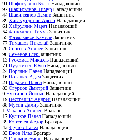
91
Шафигуллин Булат
Нападающий
97
Шарифьянов Тимур
Нападающий
44
Шарипзянов Дамир
Защитник
89
Хисамутдинов Арсен
Нападающий
61
Хайруллин Марат
Нападающий
54
Фаткуллин Тимур
Защитник
55
Фазылзянов Камиль
Защитник
77
Тимашов Николай
Защитник
26
Сергеев Андрей
Защитник
98
Семёнов Глеб
Защитник
13
Руохомаа Микаэль
Нападающий
71
Пуустинен Юусо
Нападающий
24
Порядин Павел
Нападающий
16
Полашек Адам
Защитник
21
Падакин Павел
Нападающий
83
Огурцов Дмитрий
Защитник
9
Няттинен Йоонас
Нападающий
19
Нестрашил Андрей
Нападающий
88
Мусин Дамир
Защитник
1
Макаров Андрей
Вратарь
17
Куликов Павел
Нападающий
39
Коротаев Федор
Вратарь
42
Здунов Павел
Нападающий
33
Ежов Илья
Вратарь
27
Галимов Эмиль
Нападающий