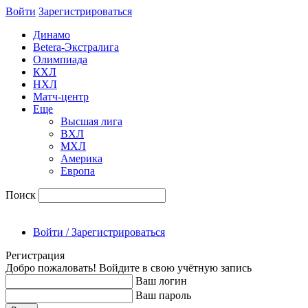
Войти
Зарегиcтрироваться
Динамо
Betera-Экстралига
Олимпиада
КХЛ
НХЛ
Матч-центр
Еще
Высшая лига
ВХЛ
МХЛ
Америка
Европа
Поиск
Войти / Зарегистрироваться
Регистрация
Добро пожаловать! Войдите в свою учётную запись
Ваш логин
Ваш пароль