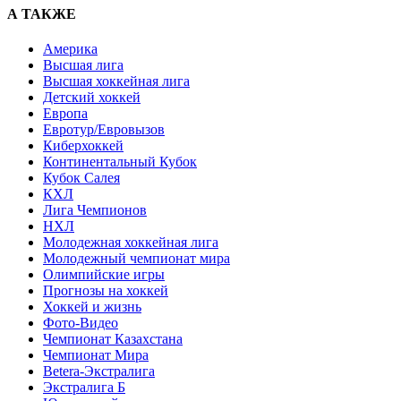
А ТАКЖЕ
Америка
Высшая лига
Высшая хоккейная лига
Детский хоккей
Европа
Евротур/Евровызов
Киберхоккей
Континентальный Кубок
Кубок Салея
КХЛ
Лига Чемпионов
НХЛ
Молодежная хоккейная лига
Молодежный чемпионат мира
Олимпийские игры
Прогнозы на хоккей
Хоккей и жизнь
Фото-Видео
Чемпионат Казахстана
Чемпионат Мира
Betera-Экстралига
Экстралига Б