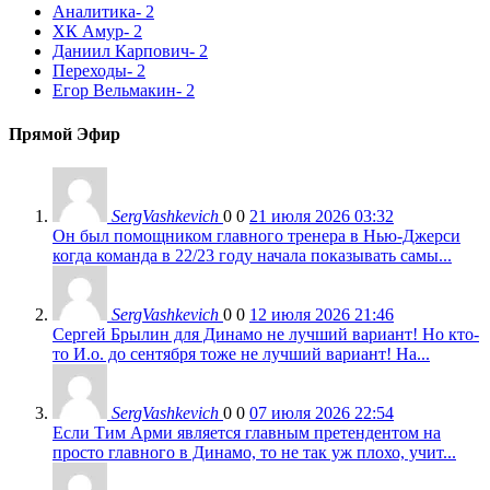
Аналитика
- 2
ХК Амур
- 2
Даниил Карпович
- 2
Переходы
- 2
Егор Вельмакин
- 2
Прямой Эфир
SergVashkevich
0
0
21 июля 2026 03:32
Он был помощником главного тренера в Нью-Джерси
когда команда в 22/23 году начала показывать самы...
SergVashkevich
0
0
12 июля 2026 21:46
Сергей Брылин для Динамо не лучший вариант! Но кто-
то И.о. до сентября тоже не лучший вариант! На...
SergVashkevich
0
0
07 июля 2026 22:54
Если Тим Арми является главным претендентом на
просто главного в Динамо, то не так уж плохо, учит...