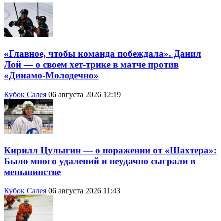
«Главное, чтобы команда побеждала». Данил
Лой — о своем хет-трике в матче против
«Динамо-Молодечно»
Кубок Салея
06 августа 2026 12:19
Кирилл Цулыгин — о поражении от «Шахтера»:
Было много удалений и неудачно сыграли в
меньшинстве
Кубок Салея
06 августа 2026 11:43