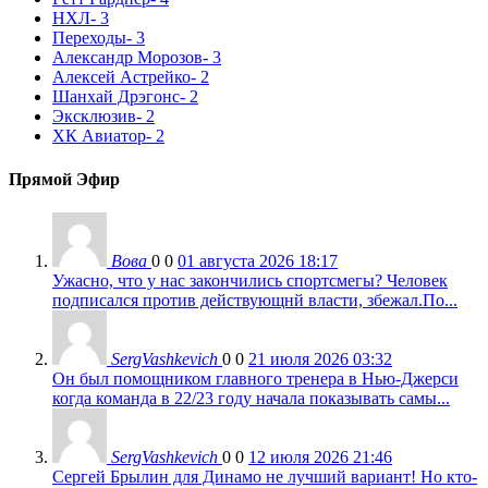
НХЛ
- 3
Переходы
- 3
Александр Морозов
- 3
Алексей Астрейко
- 2
Шанхай Дрэгонс
- 2
Эксклюзив
- 2
ХК Авиатор
- 2
Прямой Эфир
Вова
0
0
01 августа 2026 18:17
Ужасно, что у нас закончились спортсмегы? Человек
подписался против действующнй власти, збежал.По...
SergVashkevich
0
0
21 июля 2026 03:32
Он был помощником главного тренера в Нью-Джерси
когда команда в 22/23 году начала показывать самы...
SergVashkevich
0
0
12 июля 2026 21:46
Сергей Брылин для Динамо не лучший вариант! Но кто-