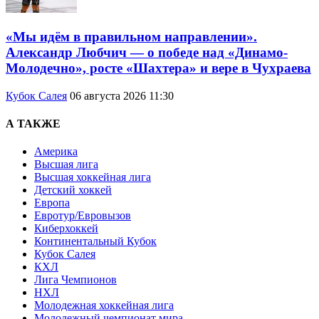
«Мы идём в правильном направлении».
Александр Любчич — о победе над «Динамо-
Молодечно», росте «Шахтера» и вере в Чухраева
Кубок Салея
06 августа 2026 11:30
А ТАКЖЕ
Америка
Высшая лига
Высшая хоккейная лига
Детский хоккей
Европа
Евротур/Евровызов
Киберхоккей
Континентальный Кубок
Кубок Салея
КХЛ
Лига Чемпионов
НХЛ
Молодежная хоккейная лига
Молодежный чемпионат мира