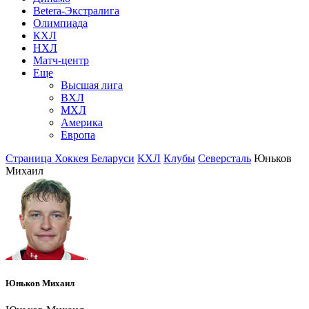
Betera-Экстралига
Олимпиада
КХЛ
НХЛ
Матч-центр
Еще
Высшая лига
ВХЛ
МХЛ
Америка
Европа
Страница Хоккея Беларуси
КХЛ
Клубы
Северсталь
Юньков
Михаил
Юньков Михаил