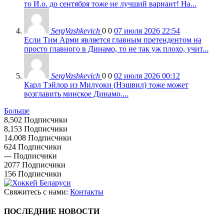
то И.о. до сентября тоже не лучший вариант! На...
SergVashkevich
0
0
07 июля 2026 22:54
Если Тим Арми является главным претендентом на
просто главного в Динамо, то не так уж плохо, учит...
SergVashkevich
0
0
02 июля 2026 00:12
Карл Тэйлор из Милуоки (Нэшвил) тоже может
возглавить минское Динамо....
Больше
8,502
Подписчики
8,153
Подписчики
14,008
Подписчики
624
Подписчики
---
Подписчики
2077
Подписчики
156
Подписчики
Свяжитесь с нами:
Контакты
ПОСЛЕДНИЕ НОВОСТИ