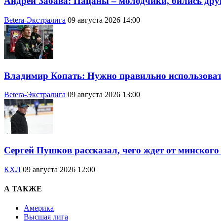
Андрей Забава: Пацаны – молодчики, бились друг
Betera-Экстралига
09 августа 2026 14:00
Владимир Копать: Нужно правильно использоват
Betera-Экстралига
09 августа 2026 13:00
Сергей Пушков рассказал, чего ждет от минског
КХЛ
09 августа 2026 12:00
А ТАКЖЕ
Америка
Высшая лига