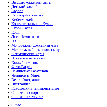
Высшая хоккейная лига
Детский хоккей
Европа
Евротур/Евровызов
Киберхоккей
Континентальный Кубок
Кубок Салея
КХЛ
Лига Чемпионов
НХЛ
Молодежная хоккейная лига
Молодежный чемпионат мира
Олимпийские игры
Прогнозы на хоккей
Хоккей и жизнь
Фото-Видео
Чемпионат Казахстана
Чемпионат Мира
Betera-Экстралига
Экстралига Б
Юношеский чемпионат мира
Ставки на спорт
Ставки на ЧМ 2026
О нас