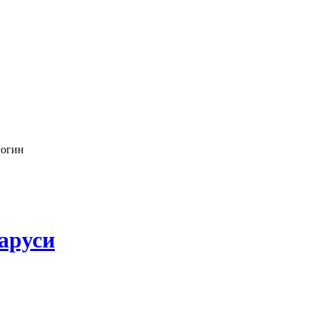
логин
аруси