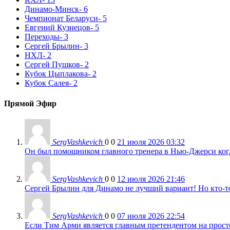
Динамо-Минск
- 6
Чемпионат Беларуси
- 5
Евгений Кузнецов
- 5
Переходы
- 3
Сергей Брылин
- 3
НХЛ
- 2
Сергей Пушков
- 2
Кубок Цыплакова
- 2
Кубок Салея
- 2
Прямой Эфир
SergVashkevich
0
0
21 июля 2026 03:32
Он был помощником главного тренера в Нью-Джерси когда
SergVashkevich
0
0
12 июля 2026 21:46
Сергей Брылин для Динамо не лучший вариант! Но кто-то 
SergVashkevich
0
0
07 июля 2026 22:54
Если Тим Арми является главным претендентом на просто 