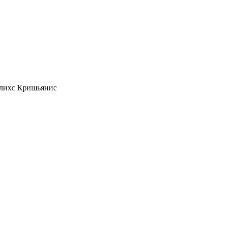
лихс Кришьянис