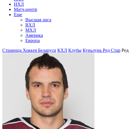
НХЛ
Матч-центр
Еще
Высшая лига
ВХЛ
МХЛ
Америка
Европа
Страница Хоккея Беларуси
КХЛ
Клубы
Куньлунь Ред Стар
Ред