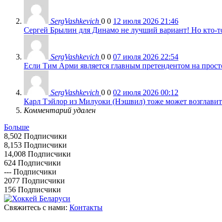
SergVashkevich
0
0
12 июля 2026 21:46
Сергей Брылин для Динамо не лучший вариант! Но кто-то 
SergVashkevich
0
0
07 июля 2026 22:54
Если Тим Арми является главным претендентом на просто 
SergVashkevich
0
0
02 июля 2026 00:12
Карл Тэйлор из Милуоки (Нэшвил) тоже может возглавить
Комментарий удален
Больше
8,502
Подписчики
8,153
Подписчики
14,008
Подписчики
624
Подписчики
---
Подписчики
2077
Подписчики
156
Подписчики
Свяжитесь с нами:
Контакты