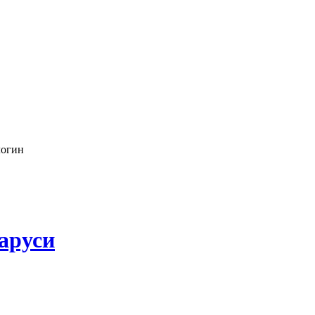
логин
аруси