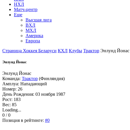
НХЛ
Матч-центр
Еще
Высшая лига
ВХЛ
МХЛ
Америка
Европа
Страница Хоккея Беларуси
КХЛ
Клубы
Трактор
Энлунд Йонас
Энлунд Йонас
Энлунд Йонас
Команда:
Трактор
(Финляндия)
Амплуа: Нападающий
Номер: 26
День Рождения: 03 ноября 1987
Рост: 183
Вес: 85
Loading...
0 / 0
Позиция в рейтинге:
#0