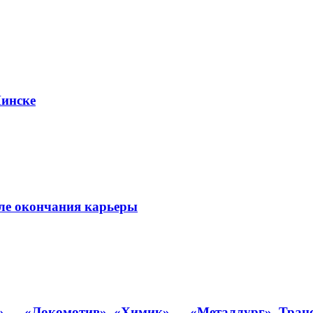
Минске
сле окончания карьеры
» — «Локомотив», «Химик» — «Металлург». Транс