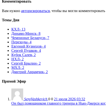
Комментировать
Вам нужно
авторизироваться
, чтобы вы могли комментировать
Темы Дня
КХЛ
- 13
Динамо-Минск
- 8
Чемпионат Беларуси
- 7
Переходы
- 4
Евгений Кузнецов
- 4
Сергей Пушков
- 4
Кубок Салея
- 2
НХЛ
- 2
Сергей Брылин
- 2
МХЛ
- 2
Дмитрий Аврамчик
- 2
Прямой Эфир
SergVashkevich
0
0
21 июля 2026 03:32
Он был помощником главного тренера в Нью-Джерси когда