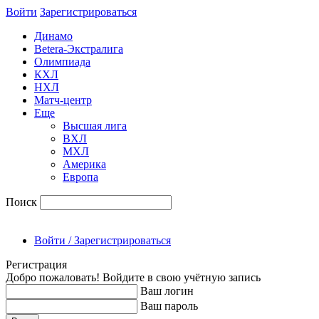
Войти
Зарегиcтрироваться
Динамо
Betera-Экстралига
Олимпиада
КХЛ
НХЛ
Матч-центр
Еще
Высшая лига
ВХЛ
МХЛ
Америка
Европа
Поиск
Войти / Зарегистрироваться
Регистрация
Добро пожаловать! Войдите в свою учётную запись
Ваш логин
Ваш пароль