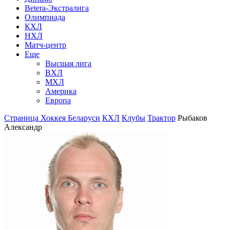
Betera-Экстралига
Олимпиада
КХЛ
НХЛ
Матч-центр
Еще
Высшая лига
ВХЛ
МХЛ
Америка
Европа
Страница Хоккея Беларуси
КХЛ
Клубы
Трактор
Рыбаков
Александр