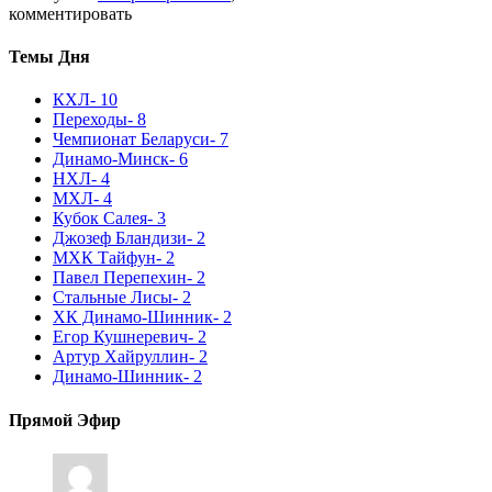
комментировать
Темы Дня
КХЛ
- 10
Переходы
- 8
Чемпионат Беларуси
- 7
Динамо-Минск
- 6
НХЛ
- 4
МХЛ
- 4
Кубок Салея
- 3
Джозеф Бландизи
- 2
МХК Тайфун
- 2
Павел Перепехин
- 2
Стальные Лисы
- 2
ХК Динамо-Шинник
- 2
Егор Кушнеревич
- 2
Артур Хайруллин
- 2
Динамо-Шинник
- 2
Прямой Эфир