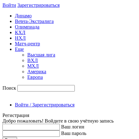
Войти
Зарегиcтрироваться
Динамо
Betera-Экстралига
Олимпиада
КХЛ
НХЛ
Матч-центр
Еще
Высшая лига
ВХЛ
МХЛ
Америка
Европа
Поиск
Войти / Зарегистрироваться
Регистрация
Добро пожаловать! Войдите в свою учётную запись
Ваш логин
Ваш пароль