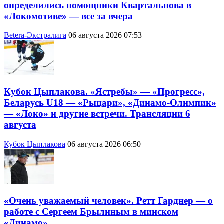
определились помощники Квартальнова в
«Локомотиве» — все за вчера
Betera-Экстралига
06 августа 2026 07:53
Кубок Цыплакова. «Ястребы» — «Прогресс»,
Беларусь U18 — «Рыцари», «Динамо-Олимпик»
— «Локо» и другие встречи. Трансляции 6
августа
Кубок Цыплакова
06 августа 2026 06:50
«Очень уважаемый человек». Ретт Гарднер — о
работе с Сергеем Брылиным в минском
«Динамо»