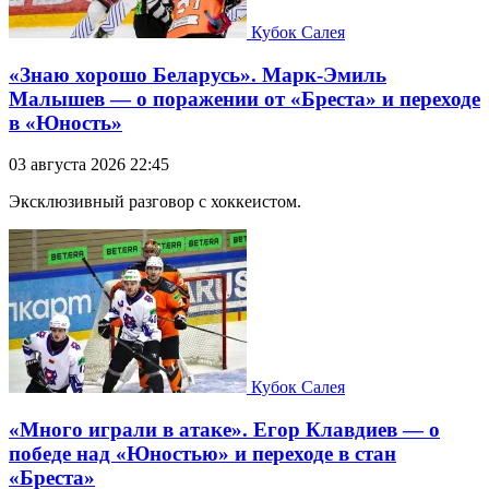
Кубок Салея
«Знаю хорошо Беларусь». Марк-Эмиль
Малышев — о поражении от «Бреста» и переходе
в «Юность»
03 августа 2026 22:45
Эксклюзивный разговор с хоккеистом.
Кубок Салея
«Много играли в атаке». Егор Клавдиев — о
победе над «Юностью» и переходе в стан
«Бреста»