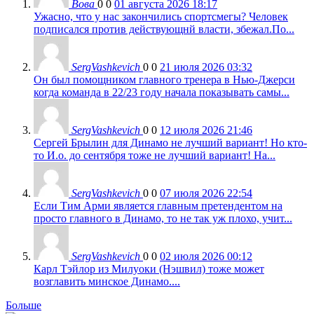
Вова
0
0
01 августа 2026 18:17
Ужасно, что у нас закончились спортсмегы? Человек
подписался против действующнй власти, збежал.По...
SergVashkevich
0
0
21 июля 2026 03:32
Он был помощником главного тренера в Нью-Джерси
когда команда в 22/23 году начала показывать самы...
SergVashkevich
0
0
12 июля 2026 21:46
Сергей Брылин для Динамо не лучший вариант! Но кто-
то И.о. до сентября тоже не лучший вариант! На...
SergVashkevich
0
0
07 июля 2026 22:54
Если Тим Арми является главным претендентом на
просто главного в Динамо, то не так уж плохо, учит...
SergVashkevich
0
0
02 июля 2026 00:12
Карл Тэйлор из Милуоки (Нэшвил) тоже может
возглавить минское Динамо....
Больше