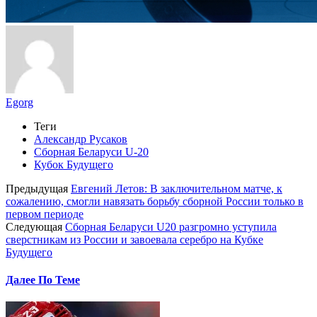
Egorg
Теги
Александр Русаков
Сборная Беларуси U-20
Кубок Будущего
Предыдущая
Евгений Летов: В заключительном матче, к
сожалению, смогли навязать борьбу сборной России только в
первом периоде
Следующая
Сборная Беларуси U20 разгромно уступила
сверстникам из России и завоевала серебро на Кубке
Будущего
Далее По Теме