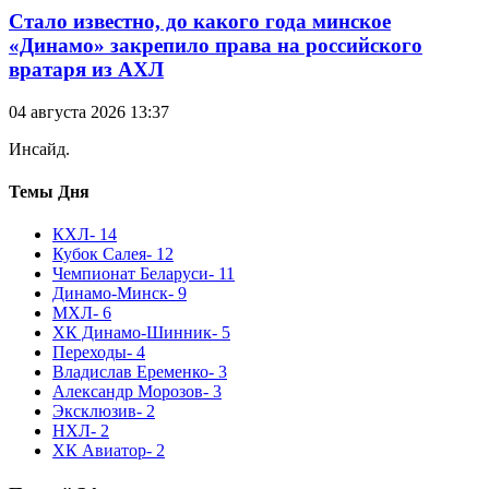
Стало известно, до какого года минское
«Динамо» закрепило права на российского
вратаря из АХЛ
04 августа 2026 13:37
Инсайд.
Темы Дня
КХЛ
- 14
Кубок Салея
- 12
Чемпионат Беларуси
- 11
Динамо-Минск
- 9
МХЛ
- 6
ХК Динамо-Шинник
- 5
Переходы
- 4
Владислав Еременко
- 3
Александр Морозов
- 3
Эксклюзив
- 2
НХЛ
- 2
ХК Авиатор
- 2