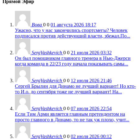
Прямой Эфир
Вова
0
0
01 августа 2026 18:17
Ужасно, что у нас закончились спортсмегы? Человек
подписался против действующнй власти, збежал.По...
SergVashkevich
0
0
21 июля 2026 03:32
Он был помощником главного тренера в Нью-Джерси
когда команда в 22/23 году начала показывать самы...
SergVashkevich
0
0
12 июля 2026 21:46
Сергей Брылин для Динамо не лучший вариант! Но кто-
то И.о. до сентября тоже не лучший вариант! На...
SergVashkevich
0
0
07 июля 2026 22:54
Если Тим Арми является главным претендентом на
просто главного в Динамо, то не так уж плохо, учит...
SergVashkevich
0
0
02 июля 2026 00:12