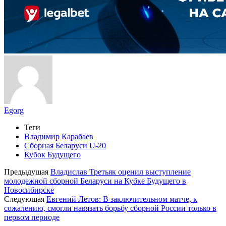
Egorg
Теги
Владимир Карабаев
Сборная Беларуси U-20
Кубок Будущего
Предыдущая
Владислав Третьяк оценил выступление
молодежной сборной Беларуси на Кубке Будущего в
Новосибирске
Следующая
Евгений Летов: В заключительном матче, к
сожалению, смогли навязать борьбу сборной России только в
первом периоде