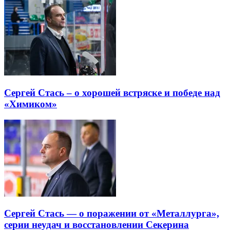
Сергей Стась – о хорошей встряске и победе над
«Химиком»
Сергей Стась — о поражении от «Металлурга»,
серии неудач и восстановлении Секерина