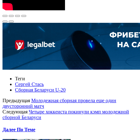
Теги
Сергей Стась
Сборная Беларуси U-20
Предыдущая
Молодежная сборная провела еще один
двусторонний матч
Следующая
Четыре хоккеиста покинули кэмп молодежной
сборной Беларуси
Далее По Теме