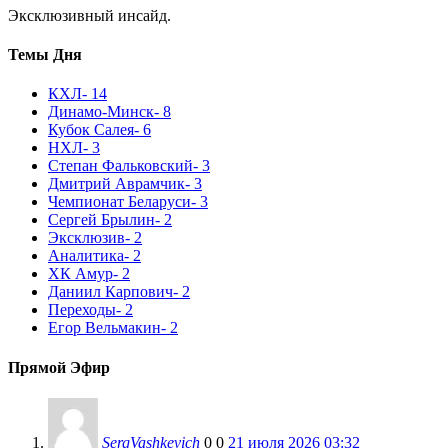
Эксклюзивный инсайд.
Темы Дня
КХЛ
- 14
Динамо-Минск
- 8
Кубок Салея
- 6
НХЛ
- 3
Степан Фальковский
- 3
Дмитрий Аврамчик
- 3
Чемпионат Беларуси
- 3
Сергей Брылин
- 2
Эксклюзив
- 2
Аналитика
- 2
ХК Амур
- 2
Даниил Карпович
- 2
Переходы
- 2
Егор Вельмакин
- 2
Прямой Эфир
SergVashkevich
0
0
21 июля 2026 03:32