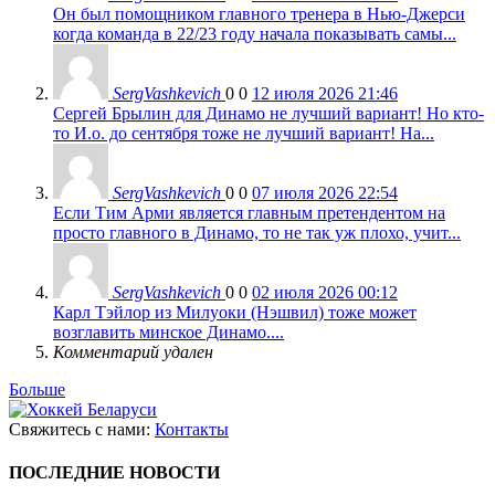
Он был помощником главного тренера в Нью-Джерси
когда команда в 22/23 году начала показывать самы...
SergVashkevich
0
0
12 июля 2026 21:46
Сергей Брылин для Динамо не лучший вариант! Но кто-
то И.о. до сентября тоже не лучший вариант! На...
SergVashkevich
0
0
07 июля 2026 22:54
Если Тим Арми является главным претендентом на
просто главного в Динамо, то не так уж плохо, учит...
SergVashkevich
0
0
02 июля 2026 00:12
Карл Тэйлор из Милуоки (Нэшвил) тоже может
возглавить минское Динамо....
Комментарий удален
Больше
Свяжитесь с нами:
Контакты
ПОСЛЕДНИЕ НОВОСТИ