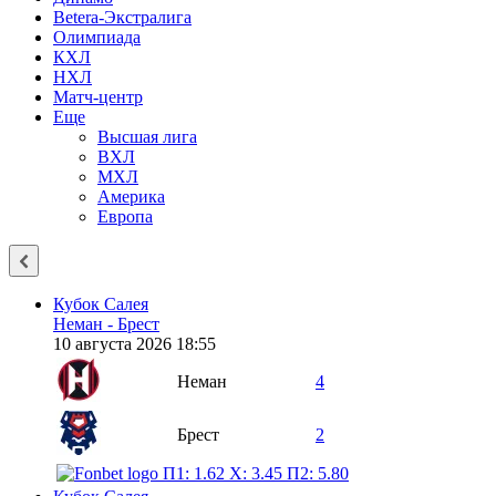
Betera-Экстралига
Олимпиада
КХЛ
НХЛ
Матч-центр
Еще
Высшая лига
ВХЛ
МХЛ
Америка
Европа
Кубок Салея
Неман - Брест
10 августа 2026 18:55
Неман
4
Брест
2
П1: 1.62
X: 3.45
П2: 5.80