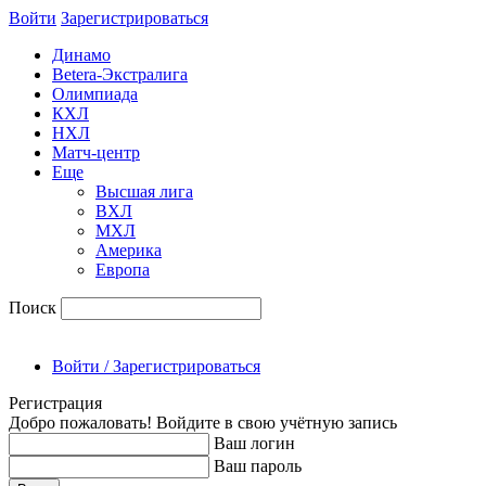
Войти
Зарегиcтрироваться
Динамо
Betera-Экстралига
Олимпиада
КХЛ
НХЛ
Матч-центр
Еще
Высшая лига
ВХЛ
МХЛ
Америка
Европа
Поиск
Войти / Зарегистрироваться
Регистрация
Добро пожаловать! Войдите в свою учётную запись
Ваш логин
Ваш пароль