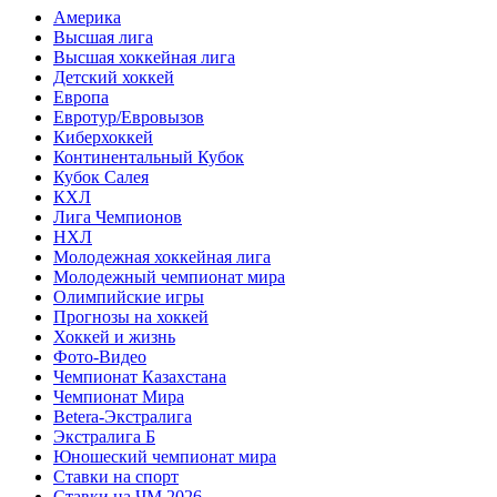
Америка
Высшая лига
Высшая хоккейная лига
Детский хоккей
Европа
Евротур/Евровызов
Киберхоккей
Континентальный Кубок
Кубок Салея
КХЛ
Лига Чемпионов
НХЛ
Молодежная хоккейная лига
Молодежный чемпионат мира
Олимпийские игры
Прогнозы на хоккей
Хоккей и жизнь
Фото-Видео
Чемпионат Казахстана
Чемпионат Мира
Betera-Экстралига
Экстралига Б
Юношеский чемпионат мира
Ставки на спорт
Ставки на ЧМ 2026