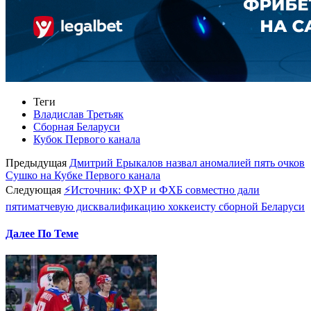
Теги
Владислав Третьяк
Сборная Беларуси
Кубок Первого канала
Предыдущая
Дмитрий Ерыкалов назвал аномалией пять очков
Сушко на Кубке Первого канала
Следующая
⚡Источник: ФХР и ФХБ совместно дали
пятиматчевую дисквалификацию хоккеисту сборной Беларуси
Далее По Теме