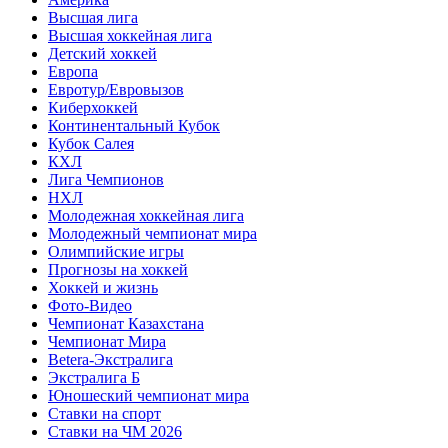
Высшая лига
Высшая хоккейная лига
Детский хоккей
Европа
Евротур/Евровызов
Киберхоккей
Континентальный Кубок
Кубок Салея
КХЛ
Лига Чемпионов
НХЛ
Молодежная хоккейная лига
Молодежный чемпионат мира
Олимпийские игры
Прогнозы на хоккей
Хоккей и жизнь
Фото-Видео
Чемпионат Казахстана
Чемпионат Мира
Betera-Экстралига
Экстралига Б
Юношеский чемпионат мира
Ставки на спорт
Ставки на ЧМ 2026