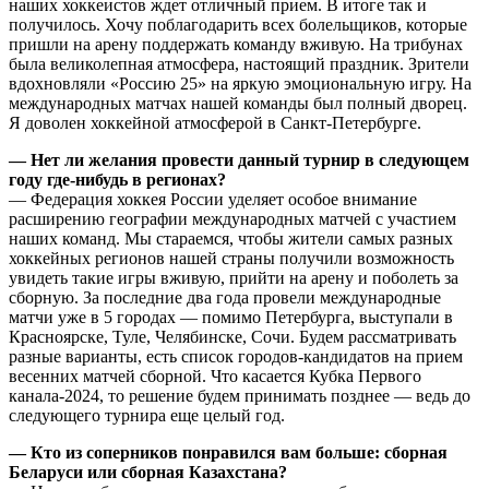
наших хоккеистов ждет отличный прием. В итоге так и
получилось. Хочу поблагодарить всех болельщиков, которые
пришли на арену поддержать команду вживую. На трибунах
была великолепная атмосфера, настоящий праздник. Зрители
вдохновляли «Россию 25» на яркую эмоциональную игру. На
международных матчах нашей команды был полный дворец.
Я доволен хоккейной атмосферой в Санкт-Петербурге.
— Нет ли желания провести данный турнир в следующем
году где-нибудь в регионах?
— Федерация хоккея России уделяет особое внимание
расширению географии международных матчей с участием
наших команд. Мы стараемся, чтобы жители самых разных
хоккейных регионов нашей страны получили возможность
увидеть такие игры вживую, прийти на арену и поболеть за
сборную. За последние два года провели международные
матчи уже в 5 городах — помимо Петербурга, выступали в
Красноярске, Туле, Челябинске, Сочи. Будем рассматривать
разные варианты, есть список городов-кандидатов на прием
весенних матчей сборной. Что касается Кубка Первого
канала-2024, то решение будем принимать позднее — ведь до
следующего турнира еще целый год.
— Кто из соперников понравился вам больше: сборная
Беларуси или сборная Казахстана?