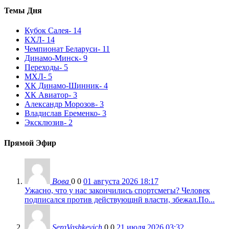
Темы Дня
Кубок Салея
- 14
КХЛ
- 14
Чемпионат Беларуси
- 11
Динамо-Минск
- 9
Переходы
- 5
МХЛ
- 5
ХК Динамо-Шинник
- 4
ХК Авиатор
- 3
Александр Морозов
- 3
Владислав Еременко
- 3
Эксклюзив
- 2
Прямой Эфир
Вова
0
0
01 августа 2026 18:17
Ужасно, что у нас закончились спортсмегы? Человек
подписался против действующнй власти, збежал.По...
SergVashkevich
0
0
21 июля 2026 03:32