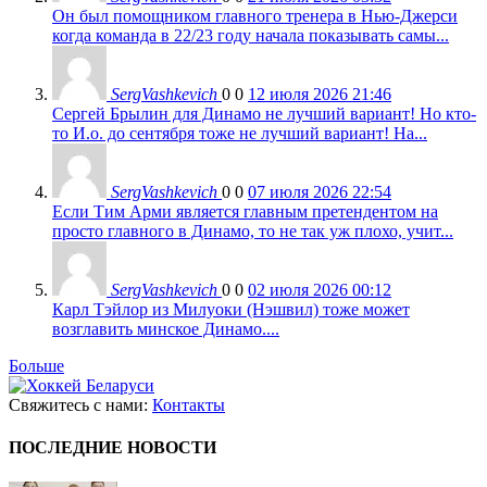
Он был помощником главного тренера в Нью-Джерси
когда команда в 22/23 году начала показывать самы...
SergVashkevich
0
0
12 июля 2026 21:46
Сергей Брылин для Динамо не лучший вариант! Но кто-
то И.о. до сентября тоже не лучший вариант! На...
SergVashkevich
0
0
07 июля 2026 22:54
Если Тим Арми является главным претендентом на
просто главного в Динамо, то не так уж плохо, учит...
SergVashkevich
0
0
02 июля 2026 00:12
Карл Тэйлор из Милуоки (Нэшвил) тоже может
возглавить минское Динамо....
Больше
Свяжитесь с нами:
Контакты
ПОСЛЕДНИЕ НОВОСТИ