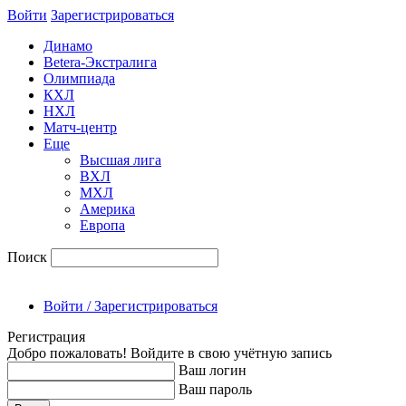
Войти
Зарегиcтрироваться
Динамо
Betera-Экстралига
Олимпиада
КХЛ
НХЛ
Матч-центр
Еще
Высшая лига
ВХЛ
МХЛ
Америка
Европа
Поиск
Войти / Зарегистрироваться
Регистрация
Добро пожаловать! Войдите в свою учётную запись
Ваш логин
Ваш пароль