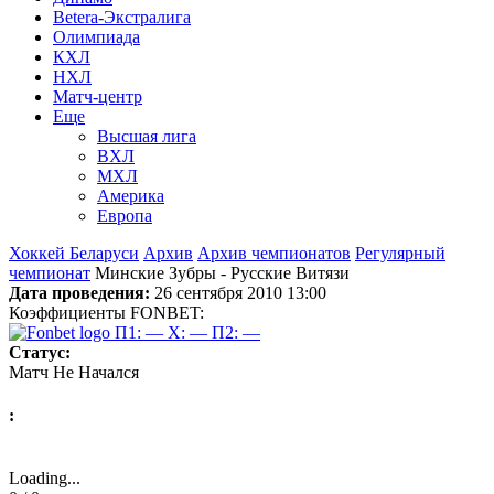
Betera-Экстралига
Олимпиада
КХЛ
НХЛ
Матч-центр
Еще
Высшая лига
ВХЛ
МХЛ
Америка
Европа
Хоккей Беларуси
Архив
Архив чемпионатов
Регулярный
чемпионат
Минские Зубры - Русские Витязи
Дата проведения:
26 сентября 2010 13:00
Коэффициенты FONBET:
П1: —
X: —
П2: —
Статус:
Матч Не Начался
:
Loading...