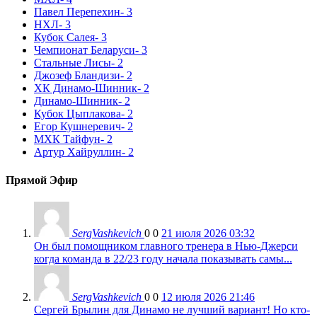
Павел Перепехин
- 3
НХЛ
- 3
Кубок Салея
- 3
Чемпионат Беларуси
- 3
Стальные Лисы
- 2
Джозеф Бландизи
- 2
ХК Динамо-Шинник
- 2
Динамо-Шинник
- 2
Кубок Цыплакова
- 2
Егор Кушнеревич
- 2
МХК Тайфун
- 2
Артур Хайруллин
- 2
Прямой Эфир
SergVashkevich
0
0
21 июля 2026 03:32
Он был помощником главного тренера в Нью-Джерси
когда команда в 22/23 году начала показывать самы...
SergVashkevich
0
0
12 июля 2026 21:46
Сергей Брылин для Динамо не лучший вариант! Но кто-