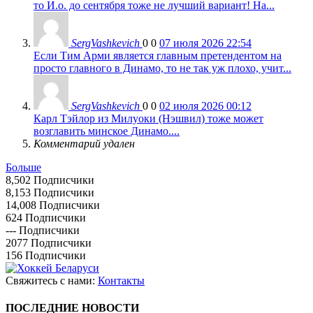
то И.о. до сентября тоже не лучший вариант! На...
SergVashkevich
0
0
07 июля 2026 22:54
Если Тим Арми является главным претендентом на
просто главного в Динамо, то не так уж плохо, учит...
SergVashkevich
0
0
02 июля 2026 00:12
Карл Тэйлор из Милуоки (Нэшвил) тоже может
возглавить минское Динамо....
Комментарий удален
Больше
8,502
Подписчики
8,153
Подписчики
14,008
Подписчики
624
Подписчики
---
Подписчики
2077
Подписчики
156
Подписчики
Свяжитесь с нами:
Контакты
ПОСЛЕДНИЕ НОВОСТИ