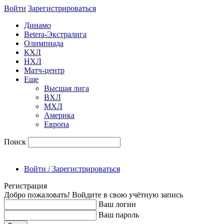
Войти
Зарегиcтрироваться
Динамо
Betera-Экстралига
Олимпиада
КХЛ
НХЛ
Матч-центр
Еще
Высшая лига
ВХЛ
МХЛ
Америка
Европа
Поиск
Войти / Зарегистрироваться
Регистрация
Добро пожаловать! Войдите в свою учётную запись
Ваш логин
Ваш пароль