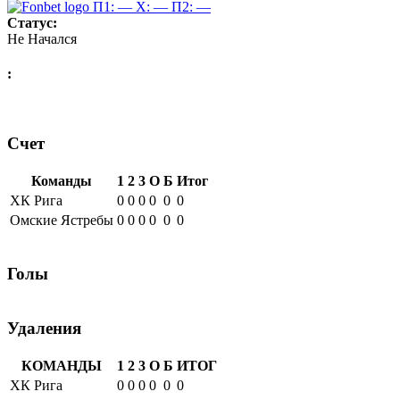
П1: —
X: —
П2: —
Статус:
Не Начался
:
Счет
Команды
1
2
3
О
Б
Итог
ХК Рига
0
0
0
0
0
0
Омские Ястребы
0
0
0
0
0
0
Голы
Удаления
КОМАНДЫ
1
2
3
О
Б
ИТОГ
ХК Рига
0
0
0
0
0
0