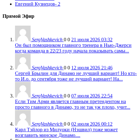
Евгений Кузнецов
- 2
Прямой Эфир
SergVashkevich
0
0
21 июля 2026 03:32
Он был помощником главного тренера в Нью-Джерси
когда команда в 22/23 году начала показывать самы...
SergVashkevich
0
0
12 июля 2026 21:46
Сергей Брылин для Динамо не лучший вариант! Но кто-
то И.о. до сентября тоже не лучший вариант! На...
SergVashkevich
0
0
07 июля 2026 22:54
Если Тим Арми является главным претендентом на
просто главного в Динамо, то не так уж плохо, учит...
SergVashkevich
0
0
02 июля 2026 00:12
Карл Тэйлор из Милуоки (Нэшвил) тоже может
возглавить минское Динамо....