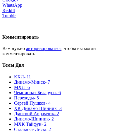
WhatsApp
ReddIt
Tumblr
Комментировать
Вам нужно
авторизироваться
, чтобы вы могли
комментировать
Темы Дня
КХЛ
- 11
Динамо-Минск
- 7
МХЛ
- 6
Чемпионат Беларуси
- 6
Переходы
- 5
Сергей Пушков
- 4
ХК Динамо-Шинник
- 3
Дмитрий Аврамчик
- 2
Динамо-Шинник
- 2
МХК Тайфун
- 2
Стальные Лисы
- 2