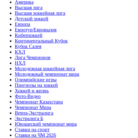
Америка
Высшая лига
Высшая хоккейная лига
Детский хоккей
Европа
Евротур/Евровызов
Киберхоккей
Континентальный Кубок
Кубок Салея
КХЛ
Лига Чемпионов
НХЛ
Молодежная хоккейная лига
Молодежный чемпионат мира
Олимпийские игры
Прогнозы на хоккей
Хоккей и жизнь
Фото-Видео
Чемпионат Казахстана
Чемпионат Мира
Betera-Экстралига
Экстралига Б
Юношеский чемпионат мира
Ставки на спорт
Ставки на ЧМ 2026