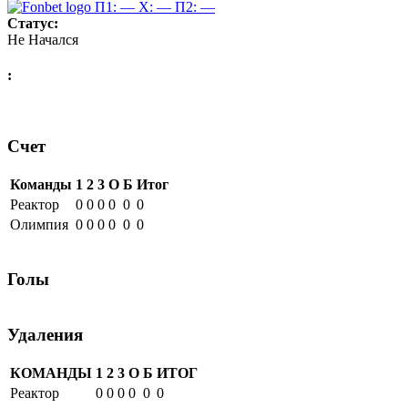
П1: —
X: —
П2: —
Статус:
Не Начался
:
Счет
Команды
1
2
3
О
Б
Итог
Реактор
0
0
0
0
0
0
Олимпия
0
0
0
0
0
0
Голы
Удаления
КОМАНДЫ
1
2
3
О
Б
ИТОГ
Реактор
0
0
0
0
0
0