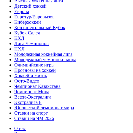
Высшая хоккейная лига
Детский хоккей
Европа
Евротур/Евровызов
Киберхоккей
Континентальный Кубок
Кубок Салея
КХЛ
Лига Чемпионов
НХЛ
Молодежная хоккейная лига
Молодежный чемпионат мира
Олимпийские игры
Прогнозы на хоккей
Хоккей и жизнь
Фото-Видео
Чемпионат Казахстана
Чемпионат Мира
Betera-Экстралига
Экстралига Б
Юношеский чемпионат мира
Ставки на спорт
Ставки на ЧМ 2026
О нас