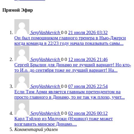
Прямой Эфир
SergVashkevich
0
0
21 июля 2026 03:32
Он был помощником главного тренера в Нью-Джерси
когда команда в 22/23 году начала показывать самы...
SergVashkevich
0
0
12 июля 2026 21:46
Сергей Брылин для Динамо не лучший вариант! Но кто-
то И.о. до сентября тоже не лучший вариант! На...
SergVashkevich
0
0
07 июля 2026 22:54
Если Тим Арми является главным претендентом на
просто главного в Динамо, то не так уж плохо, учит...
SergVashkevich
0
0
02 июля 2026 00:12
Карл Тэйлор из Милуоки (Нэшвил) тоже может
возглавить минское Динамо....
Комментарий удален