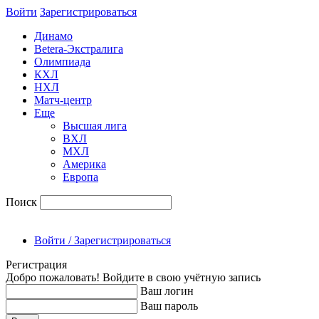
Войти
Зарегиcтрироваться
Динамо
Betera-Экстралига
Олимпиада
КХЛ
НХЛ
Матч-центр
Еще
Высшая лига
ВХЛ
МХЛ
Америка
Европа
Поиск
Войти / Зарегистрироваться
Регистрация
Добро пожаловать! Войдите в свою учётную запись
Ваш логин
Ваш пароль