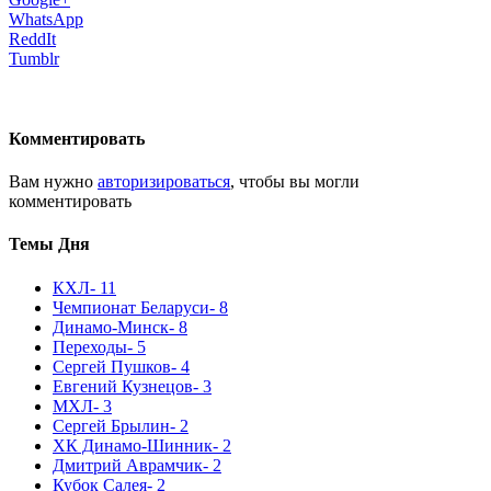
WhatsApp
ReddIt
Tumblr
Комментировать
Вам нужно
авторизироваться
, чтобы вы могли
комментировать
Темы Дня
КХЛ
- 11
Чемпионат Беларуси
- 8
Динамо-Минск
- 8
Переходы
- 5
Сергей Пушков
- 4
Евгений Кузнецов
- 3
МХЛ
- 3
Сергей Брылин
- 2
ХК Динамо-Шинник
- 2
Дмитрий Аврамчик
- 2
Кубок Салея
- 2