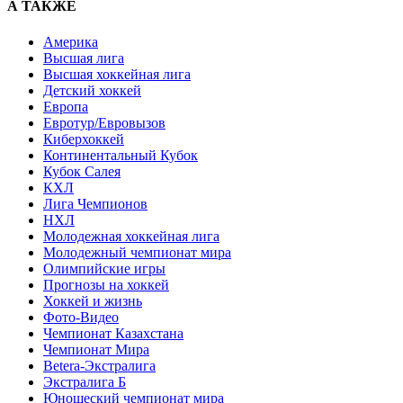
А ТАКЖЕ
Америка
Высшая лига
Высшая хоккейная лига
Детский хоккей
Европа
Евротур/Евровызов
Киберхоккей
Континентальный Кубок
Кубок Салея
КХЛ
Лига Чемпионов
НХЛ
Молодежная хоккейная лига
Молодежный чемпионат мира
Олимпийские игры
Прогнозы на хоккей
Хоккей и жизнь
Фото-Видео
Чемпионат Казахстана
Чемпионат Мира
Betera-Экстралига
Экстралига Б
Юношеский чемпионат мира