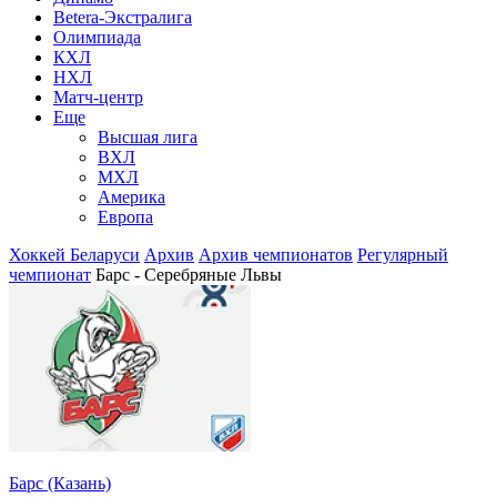
Betera-Экстралига
Олимпиада
КХЛ
НХЛ
Матч-центр
Еще
Высшая лига
ВХЛ
МХЛ
Америка
Европа
Хоккей Беларуси
Архив
Архив чемпионатов
Регулярный
чемпионат
Барс - Серебряные Львы
Барс (Казань)