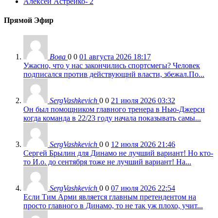
Алексей Астрейко
- 2
Прямой Эфир
Вова
0
0
01 августа 2026 18:17
Ужасно, что у нас закончились спортсмегы? Человек
подписался против действующнй власти, збежал.По...
SergVashkevich
0
0
21 июля 2026 03:32
Он был помощником главного тренера в Нью-Джерси
когда команда в 22/23 году начала показывать самы...
SergVashkevich
0
0
12 июля 2026 21:46
Сергей Брылин для Динамо не лучший вариант! Но кто-
то И.о. до сентября тоже не лучший вариант! На...
SergVashkevich
0
0
07 июля 2026 22:54
Если Тим Арми является главным претендентом на
просто главного в Динамо, то не так уж плохо, учит...