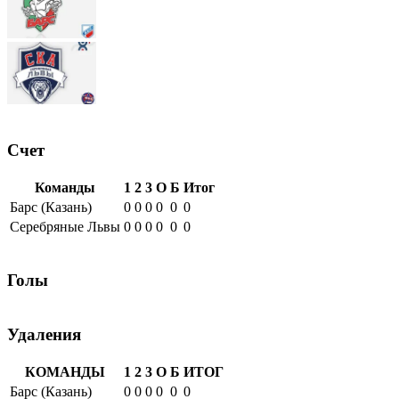
Счет
Команды
1
2
3
О
Б
Итог
Барс (Казань)
0
0
0
0
0
0
Серебряные Львы
0
0
0
0
0
0
Голы
Удаления
КОМАНДЫ
1
2
3
О
Б
ИТОГ
Барс (Казань)
0
0
0
0
0
0