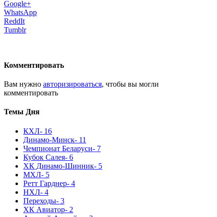
Google+
WhatsApp
ReddIt
Tumblr
Комментировать
Вам нужно
авторизироваться
, чтобы вы могли
комментировать
Темы Дня
КХЛ
- 16
Динамо-Минск
- 11
Чемпионат Беларуси
- 7
Кубок Салея
- 6
ХК Динамо-Шинник
- 5
МХЛ
- 5
Ретт Гарднер
- 4
НХЛ
- 4
Переходы
- 3
ХК Авиатор
- 2