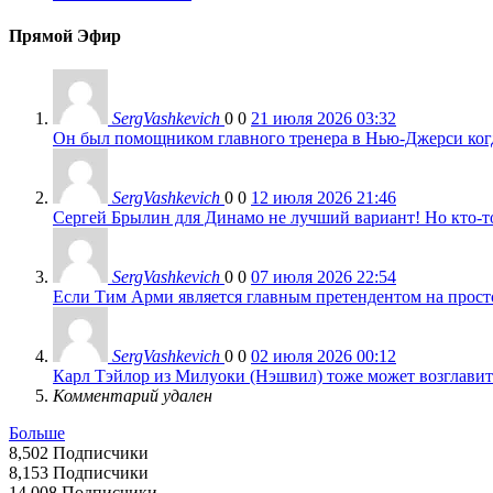
Прямой Эфир
SergVashkevich
0
0
21 июля 2026 03:32
Он был помощником главного тренера в Нью-Джерси когда
SergVashkevich
0
0
12 июля 2026 21:46
Сергей Брылин для Динамо не лучший вариант! Но кто-то 
SergVashkevich
0
0
07 июля 2026 22:54
Если Тим Арми является главным претендентом на просто 
SergVashkevich
0
0
02 июля 2026 00:12
Карл Тэйлор из Милуоки (Нэшвил) тоже может возглавить
Комментарий удален
Больше
8,502
Подписчики
8,153
Подписчики
14,008
Подписчики