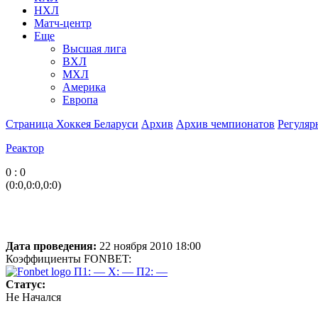
НХЛ
Матч-центр
Еще
Высшая лига
ВХЛ
МХЛ
Америка
Европа
Страница Хоккея Беларуси
Архив
Архив чемпионатов
Регуляр
Реактор
0 : 0
(0:0,0:0,0:0)
Дата проведения:
22 ноября 2010 18:00
Коэффициенты FONBET:
П1: —
X: —
П2: —
Статус:
Не Начался