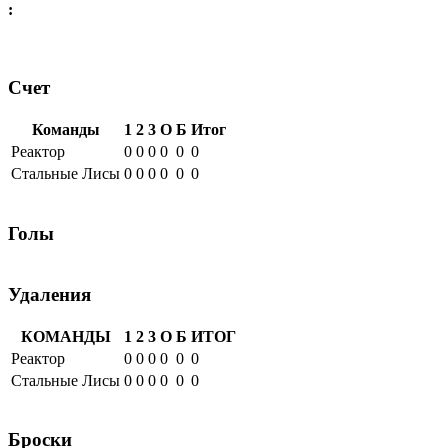
:
Счет
Команды
1
2
3
О
Б
Итог
Реактор
0
0
0
0
0
0
Стальные Лисы
0
0
0
0
0
0
Голы
Удаления
КОМАНДЫ
1
2
3
О
Б
ИТОГ
Реактор
0
0
0
0
0
0
Стальные Лисы
0
0
0
0
0
0
Броски