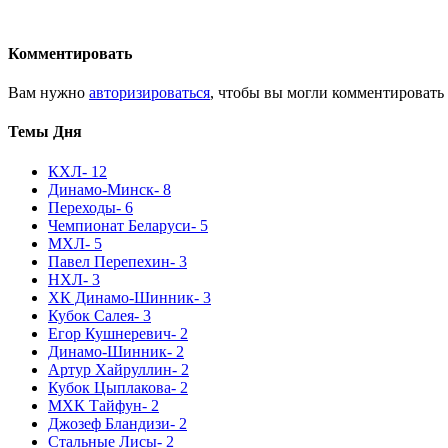
Комментировать
Вам нужно
авторизироваться
, чтобы вы могли комментировать
Темы Дня
КХЛ
- 12
Динамо-Минск
- 8
Переходы
- 6
Чемпионат Беларуси
- 5
МХЛ
- 5
Павел Перепехин
- 3
НХЛ
- 3
ХК Динамо-Шинник
- 3
Кубок Салея
- 3
Егор Кушнеревич
- 2
Динамо-Шинник
- 2
Артур Хайруллин
- 2
Кубок Цыплакова
- 2
МХК Тайфун
- 2
Джозеф Бландизи
- 2
Стальные Лисы
- 2