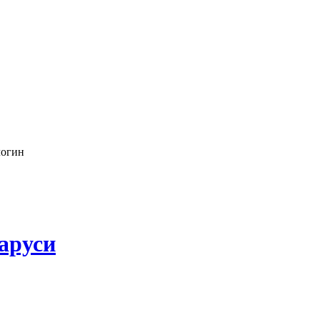
логин
аруси