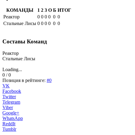
КОМАНДЫ
1
2
3
О
Б
ИТОГ
Реактор
0
0
0
0
0
0
Стальные Лисы
0
0
0
0
0
0
Составы Команд
Реактор
Стальные Лисы
Loading...
0 / 0
Позиция в рейтинге:
#0
VK
Facebook
Twitter
Telegram
Viber
Google+
WhatsApp
ReddIt
Tumblr