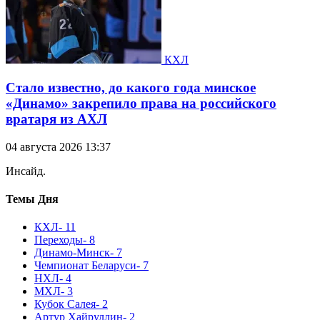
КХЛ
Стало известно, до какого года минское
«Динамо» закрепило права на российского
вратаря из АХЛ
04 августа 2026 13:37
Инсайд.
Темы Дня
КХЛ
- 11
Переходы
- 8
Динамо-Минск
- 7
Чемпионат Беларуси
- 7
НХЛ
- 4
МХЛ
- 3
Кубок Салея
- 2
Артур Хайруллин
- 2