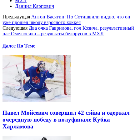
МХЛ
Даниил Карпович
Предыдущая
Антон Васятин: По Сотишвили видно, что он
уже прошел школу взрослого хоккея
Следующая
Два очка Гаврилова, гол Козича, результативный
пас Омелюсика – результаты белорусов в МХЛ
Далее По Теме
Павел Мойсевич совершил 42 сэйва и одержал
очередную победу в полуфинале Кубка
Харламова