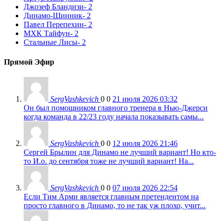
Джозеф Бландизи
- 2
Динамо-Шинник
- 2
Павел Перепехин
- 2
МХК Тайфун
- 2
Стальные Лисы
- 2
Прямой Эфир
SergVashkevich
0
0
21 июля 2026 03:32
Он был помощником главного тренера в Нью-Джерси
когда команда в 22/23 году начала показывать самы...
SergVashkevich
0
0
12 июля 2026 21:46
Сергей Брылин для Динамо не лучший вариант! Но кто-
то И.о. до сентября тоже не лучший вариант! На...
SergVashkevich
0
0
07 июля 2026 22:54
Если Тим Арми является главным претендентом на
просто главного в Динамо, то не так уж плохо, учит...