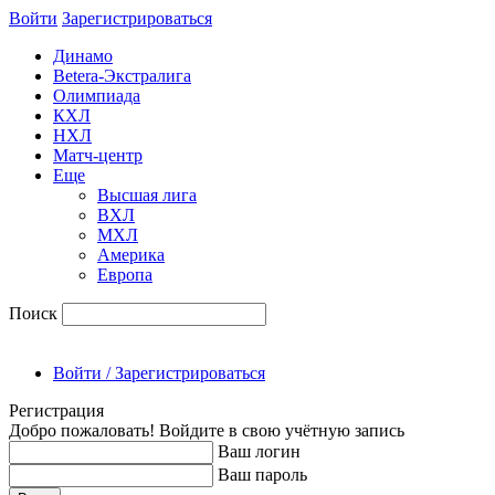
Войти
Зарегиcтрироваться
Динамо
Betera-Экстралига
Олимпиада
КХЛ
НХЛ
Матч-центр
Еще
Высшая лига
ВХЛ
МХЛ
Америка
Европа
Поиск
Войти / Зарегистрироваться
Регистрация
Добро пожаловать! Войдите в свою учётную запись
Ваш логин
Ваш пароль