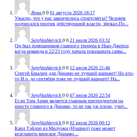
Вова
0
0
01 августа 2026 18:17
Ужасно, что у нас закончились спортсмегы? Человек
подписался против действующнй власти, збежал.По...
SergVashkevich
0
0
21 июля 2026 03:32
Он был помощником главного тренера в Нью-Джерси
когда команда в 22/23 году начала показывать самы...
SergVashkevich
0
0
12 июля 2026 21:46
Сергей Брылин для Динамо не лучший вариант! Но кто-
то И.о. до сентября тоже не лучший вариант! На...
SergVashkevich
0
0
07 июля 2026 22:54
Если Тим Арми является главным претендентом на
просто главного в Динамо, то не так уж плохо, учит...
SergVashkevich
0
0
02 июля 2026 00:12
Карл Тэйлор из Милуоки (Нэшвил) тоже может
возглавить минское Динамо....