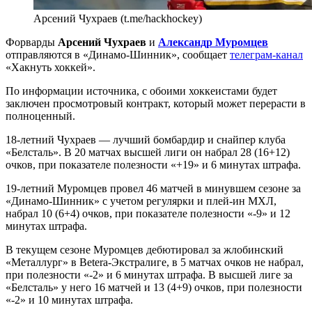
Арсений Чухраев (t.me/hackhockey)
Форварды
Арсений Чухраев
и
Александр Муромцев
отправляются в «Динамо-Шинник», сообщает
телеграм-канал
«Хакнуть хоккей».
По информации источника, с обоими хоккеистами будет
заключен просмотровый контракт, который может перерасти в
полноценный.
18-летний Чухраев — лучший бомбардир и снайпер клуба
«Белсталь». В 20 матчах высшей лиги он набрал 28 (16+12)
очков, при показателе полезности «+19» и 6 минутах штрафа.
19-летний Муромцев провел 46 матчей в минувшем сезоне за
«Динамо-Шинник» с учетом регулярки и плей-ин МХЛ,
набрал 10 (6+4) очков, при показателе полезности «-9» и 12
минутах штрафа.
В текущем сезоне Муромцев дебютировал за жлобинский
«Металлург» в Betera-Экстралиге, в 5 матчах очков не набрал,
при полезности «-2» и 6 минутах штрафа. В высшей лиге за
«Белсталь» у него 16 матчей и 13 (4+9) очков, при полезности
«-2» и 10 минутах штрафа.