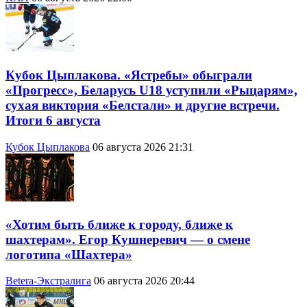
Кубок Цыплакова. «Ястребы» обыграли
«Прогресс», Беларусь U18 уступили «Рыцарям»,
сухая виктория «Белстали» и другие встречи.
Итоги 6 августа
Кубок Цыплакова
06 августа 2026 21:31
«Хотим быть ближе к городу, ближе к
шахтерам». Егор Кушнеревич — о смене
логотипа «Шахтера»
Betera-Экстралига
06 августа 2026 20:44