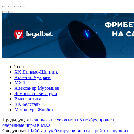
Теги
ХК Динамо-Шинник
Арсений Чухраев
МХЛ
Александр Муромцев
Чемпионат Беларуси
Высшая лига
ХК Белсталь
Металлург Жлобин
Предыдущая
Белорусские хоккеисты 5 ноября провели
очередные игры в МХЛ
Следующая
Шайбы двух белорусов вошли в рейтинг лучших