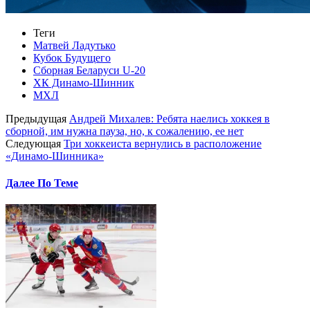
Теги
Матвей Ладутько
Кубок Будущего
Сборная Беларуси U-20
ХК Динамо-Шинник
МХЛ
Предыдущая
Андрей Михалев: Ребята наелись хоккея в
сборной, им нужна пауза, но, к сожалению, ее нет
Следующая
Три хоккеиста вернулись в расположение
«Динамо-Шинника»
Далее По Теме