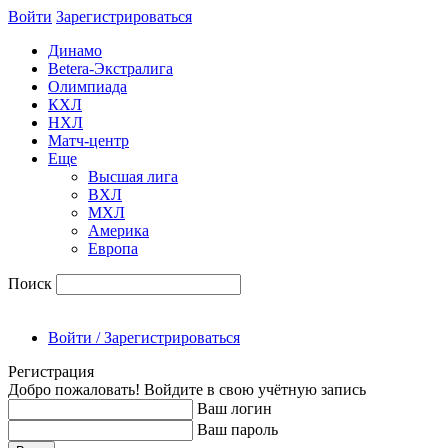
Войти
Зарегиcтрироваться
Динамо
Betera-Экстралига
Олимпиада
КХЛ
НХЛ
Матч-центр
Еще
Высшая лига
ВХЛ
МХЛ
Америка
Европа
Поиск
Войти / Зарегистрироваться
Регистрация
Добро пожаловать! Войдите в свою учётную запись
Ваш логин
Ваш пароль