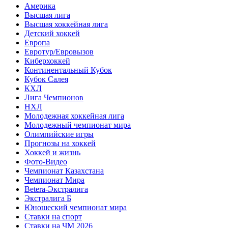
Америка
Высшая лига
Высшая хоккейная лига
Детский хоккей
Европа
Евротур/Евровызов
Киберхоккей
Континентальный Кубок
Кубок Салея
КХЛ
Лига Чемпионов
НХЛ
Молодежная хоккейная лига
Молодежный чемпионат мира
Олимпийские игры
Прогнозы на хоккей
Хоккей и жизнь
Фото-Видео
Чемпионат Казахстана
Чемпионат Мира
Betera-Экстралига
Экстралига Б
Юношеский чемпионат мира
Ставки на спорт
Ставки на ЧМ 2026