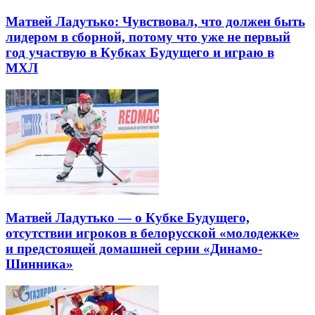
Матвей Ладутько: Чувствовал, что должен быть
лидером в сборной, потому что уже не первый
год участвую в Кубках Будущего и играю в
МХЛ
Матвей Ладутько — о Кубке Будущего,
отсутствии игроков в белорусской «молодежке»
и предстоящей домашней серии «Динамо-
Шинника»