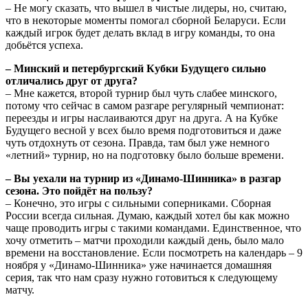
– Не могу сказать, что вышел в чистые лидеры, но, считаю,
что в некоторые моменты помогал сборной Беларуси. Если
каждый игрок будет делать вклад в игру команды, то она
добьётся успеха.
– Минский и петербургский Кубки Будущего сильно
отличались друг от друга?
– Мне кажется, второй турнир был чуть слабее минского,
потому что сейчас в самом разгаре регулярный чемпионат:
переезды и игры наслаиваются друг на друга. А на Кубке
Будущего весной у всех было время подготовиться и даже
чуть отдохнуть от сезона. Правда, там был уже немного
«летний» турнир, но на подготовку было больше времени.
– Вы уехали на турнир из «Динамо-Шинника» в разгар
сезона. Это пойдёт на пользу?
– Конечно, это игры с сильными соперниками. Сборная
России всегда сильная. Думаю, каждый хотел бы как можно
чаще проводить игры с такими командами. Единственное, что
хочу отметить – матчи проходили каждый день, было мало
времени на восстановление. Если посмотреть на календарь – 9
ноября у «Динамо-Шинника» уже начинается домашняя
серия, так что нам сразу нужно готовиться к следующему
матчу.