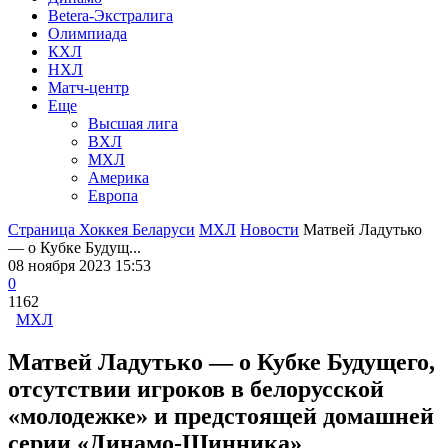
Betera-Экстралига
Олимпиада
КХЛ
НХЛ
Матч-центр
Еще
Высшая лига
ВХЛ
МХЛ
Америка
Европа
Страница Хоккея Беларуси
МХЛ
Новости
Матвей Ладутько
— о Кубке Будущ...
08 ноября 2023 15:53
0
1162
МХЛ
Матвей Ладутько — о Кубке Будущего,
отсутствии игроков в белорусской
«молодежке» и предстоящей домашней
серии «Динамо-Шинника»