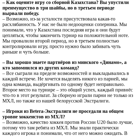
– Как оцените игру со сборной Казахстана? Вы упустили
преимущество в три шайбы, но в третьем периоде
вырвали победу.
– Возможно, из-за усталости присутствовала какая-то
расхлябанность. У нас не было недооценки соперника. Мы
понимали, что у Казахстана последняя игра и они будут
цепляться, чтобы закончить турнир на положительной ноте.
Мы провалили второй период, но в третьем полностью
контролировали игру, просто нужно было забивать чуть
раньше и чуть больше.
– Вы хорошо знаете партнёров из минского «Динамо», а
кто запомнился из других команд?
– Все сыграли на пределе возможностей и выкладывались в
каждой встрече. Не хочется выделять никого из парней, мы
одна команда, выдёргивать по одному будет неправильно.
Второе место на турнире – это общий успех, каждый привнёс
что-то в этот результат. За сборную играли парни не только из
МХЛ, но также из нашей белорусской Экстралиги.
– Игроки из Betera-Экстралиги не проседали на общем
уровне хоккеистов из МХЛ?
– Возможно, качество хоккея против России U20 было лучше,
потому что там ребята из МХЛ. Мы знали практически
каждого игрока и понимали, что от него можно ожидать. В