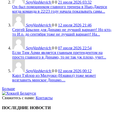
SergVashkevich
0
0
21 июля 2026 03:32
Он был помощником главного тренера в Нью-Джерси
когда команда в 22/23 году начала показывать самы...
SergVashkevich
0
0
12 июля 2026 21:46
Сергей Брылин для Динамо не лучший вариант! Но кто-
то И.о. до сентября тоже не лучший вариант! На...
SergVashkevich
0
0
07 июля 2026 22:54
Если Тим Арми является главным претендентом на
просто главного в Динамо, то не так уж плохо, учит...
SergVashkevich
0
0
02 июля 2026 00:12
Карл Тэйлор из Милуоки (Нэшвил) тоже может
возглавить минское Динамо....
Больше
Свяжитесь с нами:
Контакты
ПОСЛЕДНИЕ НОВОСТИ