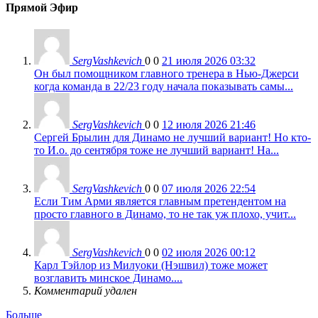
Прямой Эфир
SergVashkevich
0
0
21 июля 2026 03:32
Он был помощником главного тренера в Нью-Джерси
когда команда в 22/23 году начала показывать самы...
SergVashkevich
0
0
12 июля 2026 21:46
Сергей Брылин для Динамо не лучший вариант! Но кто-
то И.о. до сентября тоже не лучший вариант! На...
SergVashkevich
0
0
07 июля 2026 22:54
Если Тим Арми является главным претендентом на
просто главного в Динамо, то не так уж плохо, учит...
SergVashkevich
0
0
02 июля 2026 00:12
Карл Тэйлор из Милуоки (Нэшвил) тоже может
возглавить минское Динамо....
Комментарий удален
Больше