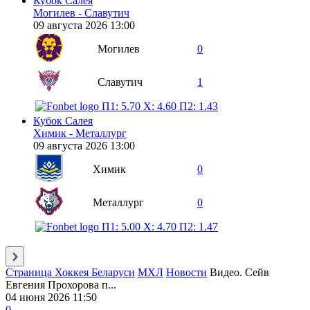
Кубок Салея
Могилев - Славутич
09 августа 2026 13:00
Могилев
0
Славутич
1
П1: 5.70
X: 4.60
П2: 1.43
Кубок Салея
Химик - Металлург
09 августа 2026 13:00
Химик
0
Металлург
0
П1: 5.00
X: 4.70
П2: 1.47
Страница Хоккея Беларуси
МХЛ
Новости
Видео. Сейв
Евгения Прохорова п...
04 июня 2026 11:50
0