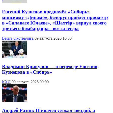
Евгений Кузнецов предпочёл «Сибирь»
минскому «Динамо», белорус пройдёт просмотр
в «Салавате Юлаеве», «Шахтёр» вернул своего
третьего бомбардира - все за вчера
Betera-Экстралига
09 августа 2026 10:30
Владимир Крикунов — о переходе Евгения
Кузнецова в «Сибирь»
КХЛ
09 августа 2026 09:00
Андрей Разин: Шипачев уезжал звездой, а