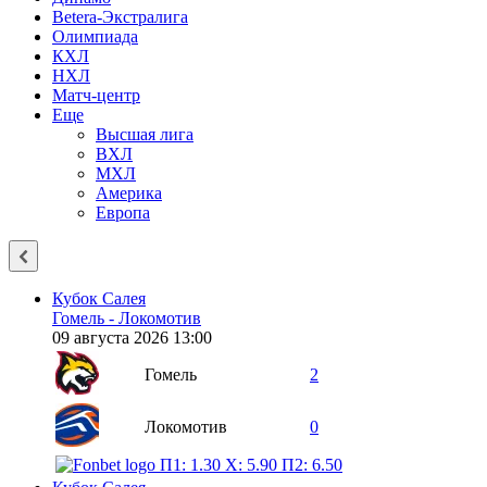
Betera-Экстралига
Олимпиада
КХЛ
НХЛ
Матч-центр
Еще
Высшая лига
ВХЛ
МХЛ
Америка
Европа
Кубок Салея
Гомель - Локомотив
09 августа 2026 13:00
Гомель
2
Локомотив
0
П1: 1.30
X: 5.90
П2: 6.50