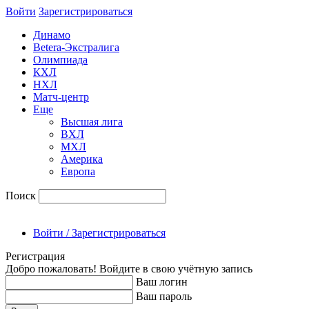
Войти
Зарегиcтрироваться
Динамо
Betera-Экстралига
Олимпиада
КХЛ
НХЛ
Матч-центр
Еще
Высшая лига
ВХЛ
МХЛ
Америка
Европа
Поиск
Войти / Зарегистрироваться
Регистрация
Добро пожаловать! Войдите в свою учётную запись
Ваш логин
Ваш пароль