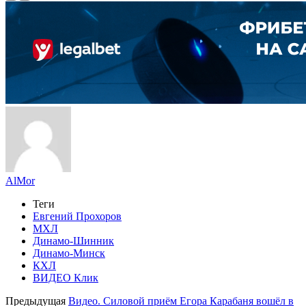
AlMor
Теги
Евгений Прохоров
МХЛ
Динамо-Шинник
Динамо-Минск
КХЛ
ВИДЕО Клик
Предыдущая
Видео. Силовой приём Егора Карабаня вошёл в