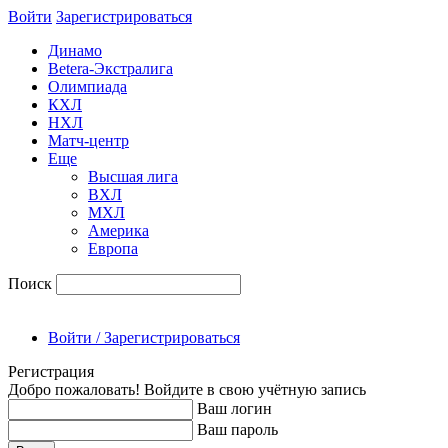
Войти
Зарегиcтрироваться
Динамо
Betera-Экстралига
Олимпиада
КХЛ
НХЛ
Матч-центр
Еще
Высшая лига
ВХЛ
МХЛ
Америка
Европа
Поиск
Войти / Зарегистрироваться
Регистрация
Добро пожаловать! Войдите в свою учётную запись
Ваш логин
Ваш пароль