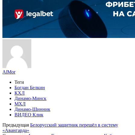
AlMor
Теги
Богдан Белкин
КХЛ
Динамо-Минск
МХЛ
Динамо-Шинник
ВИДЕО Клик
Предыдущая
Белорусский защитник перешёл в систему
«Авангарда»