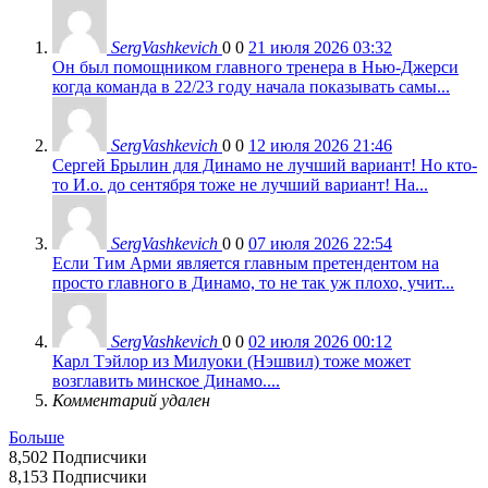
SergVashkevich
0
0
21 июля 2026 03:32
Он был помощником главного тренера в Нью-Джерси
когда команда в 22/23 году начала показывать самы...
SergVashkevich
0
0
12 июля 2026 21:46
Сергей Брылин для Динамо не лучший вариант! Но кто-
то И.о. до сентября тоже не лучший вариант! На...
SergVashkevich
0
0
07 июля 2026 22:54
Если Тим Арми является главным претендентом на
просто главного в Динамо, то не так уж плохо, учит...
SergVashkevich
0
0
02 июля 2026 00:12
Карл Тэйлор из Милуоки (Нэшвил) тоже может
возглавить минское Динамо....
Комментарий удален
Больше
8,502
Подписчики
8,153
Подписчики