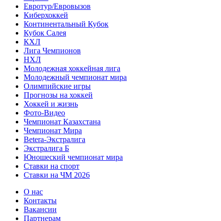
Евротур/Евровызов
Киберхоккей
Континентальный Кубок
Кубок Салея
КХЛ
Лига Чемпионов
НХЛ
Молодежная хоккейная лига
Молодежный чемпионат мира
Олимпийские игры
Прогнозы на хоккей
Хоккей и жизнь
Фото-Видео
Чемпионат Казахстана
Чемпионат Мира
Betera-Экстралига
Экстралига Б
Юношеский чемпионат мира
Ставки на спорт
Ставки на ЧМ 2026
О нас
Контакты
Вакансии
Партнерам