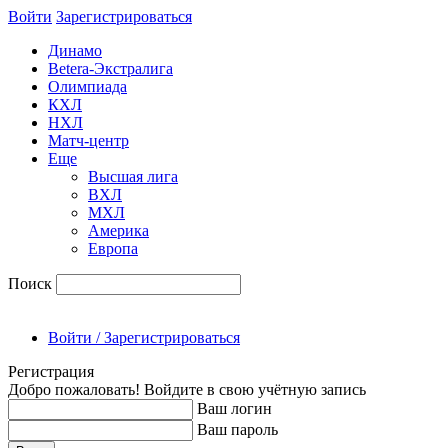
Войти
Зарегиcтрироваться
Динамо
Betera-Экстралига
Олимпиада
КХЛ
НХЛ
Матч-центр
Еще
Высшая лига
ВХЛ
МХЛ
Америка
Европа
Поиск
Войти / Зарегистрироваться
Регистрация
Добро пожаловать! Войдите в свою учётную запись
Ваш логин
Ваш пароль