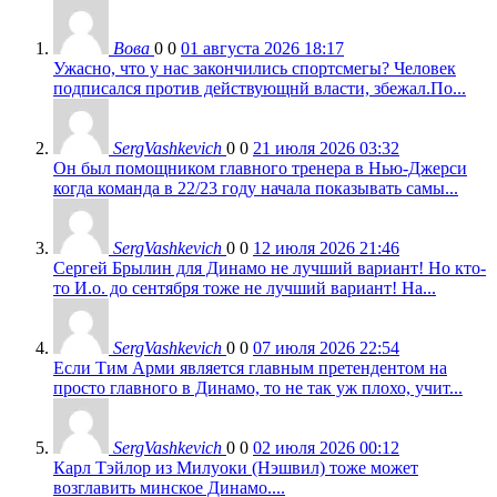
Вова
0
0
01 августа 2026 18:17
Ужасно, что у нас закончились спортсмегы? Человек
подписался против действующнй власти, збежал.По...
SergVashkevich
0
0
21 июля 2026 03:32
Он был помощником главного тренера в Нью-Джерси
когда команда в 22/23 году начала показывать самы...
SergVashkevich
0
0
12 июля 2026 21:46
Сергей Брылин для Динамо не лучший вариант! Но кто-
то И.о. до сентября тоже не лучший вариант! На...
SergVashkevich
0
0
07 июля 2026 22:54
Если Тим Арми является главным претендентом на
просто главного в Динамо, то не так уж плохо, учит...
SergVashkevich
0
0
02 июля 2026 00:12
Карл Тэйлор из Милуоки (Нэшвил) тоже может
возглавить минское Динамо....