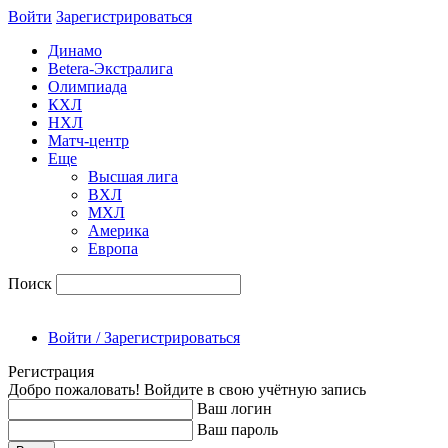
Войти
Зарегиcтрироваться
Динамо
Betera-Экстралига
Олимпиада
КХЛ
НХЛ
Матч-центр
Еще
Высшая лига
ВХЛ
МХЛ
Америка
Европа
Поиск
Войти / Зарегистрироваться
Регистрация
Добро пожаловать! Войдите в свою учётную запись
Ваш логин
Ваш пароль