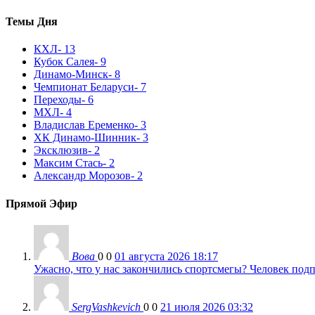
Темы Дня
КХЛ
- 13
Кубок Салея
- 9
Динамо-Минск
- 8
Чемпионат Беларуси
- 7
Переходы
- 6
МХЛ
- 4
Владислав Еременко
- 3
ХК Динамо-Шинник
- 3
Эксклюзив
- 2
Максим Стась
- 2
Александр Морозов
- 2
Прямой Эфир
Вова
0
0
01 августа 2026 18:17
Ужасно, что у нас закончились спортсмегы? Человек подп
SergVashkevich
0
0
21 июля 2026 03:32