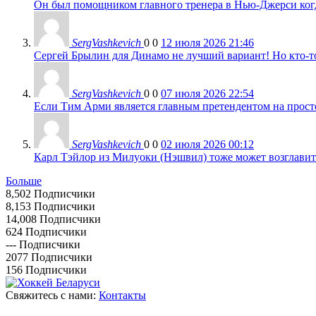
Он был помощником главного тренера в Нью-Джерси когда
SergVashkevich
0
0
12 июля 2026 21:46
Сергей Брылин для Динамо не лучший вариант! Но кто-то 
SergVashkevich
0
0
07 июля 2026 22:54
Если Тим Арми является главным претендентом на просто 
SergVashkevich
0
0
02 июля 2026 00:12
Карл Тэйлор из Милуоки (Нэшвил) тоже может возглавить
Больше
8,502
Подписчики
8,153
Подписчики
14,008
Подписчики
624
Подписчики
---
Подписчики
2077
Подписчики
156
Подписчики
Свяжитесь с нами:
Контакты