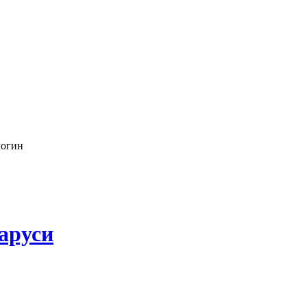
логин
аруси