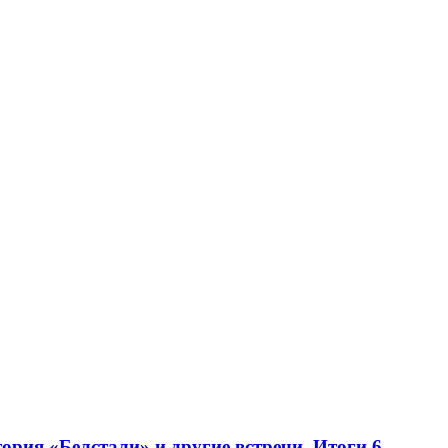
рия «Белстали» и другие встречи. Итоги 6