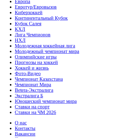
Европа
Евротур/Евровызов
Киберхоккей
Континентальный Кубок
Кубок Салея
КХЛ
Лига Чемпионов
НХЛ
Молодежная хоккейная лига
Молодежный чемпионат мира
Олимпийские игры
Прогнозы на хоккей
Хоккей и жизнь
Фото-Видео
Чемпионат Казахстана
Чемпионат Мира
Betera-Экстралига
Экстралига Б
Юношеский чемпионат мира
Ставки на спорт
Ставки на ЧМ 2026
О нас
Контакты
Вакансии