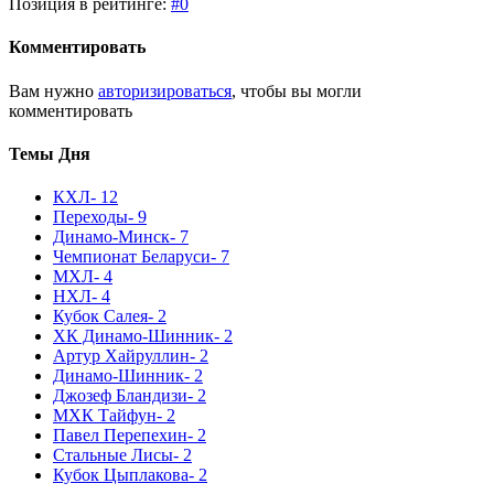
Позиция в рейтинге:
#0
Комментировать
Вам нужно
авторизироваться
, чтобы вы могли
комментировать
Темы Дня
КХЛ
- 12
Переходы
- 9
Динамо-Минск
- 7
Чемпионат Беларуси
- 7
МХЛ
- 4
НХЛ
- 4
Кубок Салея
- 2
ХК Динамо-Шинник
- 2
Артур Хайруллин
- 2
Динамо-Шинник
- 2
Джозеф Бландизи
- 2
МХК Тайфун
- 2
Павел Перепехин
- 2
Стальные Лисы
- 2
Кубок Цыплакова
- 2