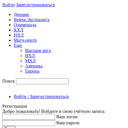
Войти
Зарегиcтрироваться
Динамо
Betera-Экстралига
Олимпиада
КХЛ
НХЛ
Матч-центр
Еще
Высшая лига
ВХЛ
МХЛ
Америка
Европа
Поиск
Войти / Зарегистрироваться
Регистрация
Добро пожаловать! Войдите в свою учётную запись
Ваш логин
Ваш пароль