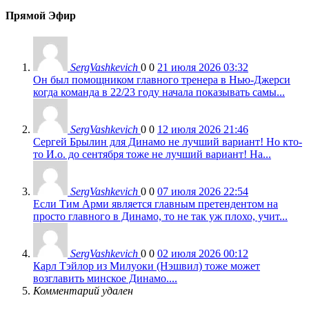
Прямой Эфир
SergVashkevich
0
0
21 июля 2026 03:32
Он был помощником главного тренера в Нью-Джерси
когда команда в 22/23 году начала показывать самы...
SergVashkevich
0
0
12 июля 2026 21:46
Сергей Брылин для Динамо не лучший вариант! Но кто-
то И.о. до сентября тоже не лучший вариант! На...
SergVashkevich
0
0
07 июля 2026 22:54
Если Тим Арми является главным претендентом на
просто главного в Динамо, то не так уж плохо, учит...
SergVashkevich
0
0
02 июля 2026 00:12
Карл Тэйлор из Милуоки (Нэшвил) тоже может
возглавить минское Динамо....
Комментарий удален