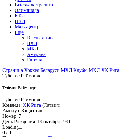
Betera-Экстралига
Олимпиада
КХЛ
НХЛ
Матч-центр
Еще
Высшая лига
ВХЛ
МХЛ
Америка
Европа
Страница Хоккея Беларуси
МХЛ
Клубы МХЛ
ХК Рига
Тубелис Раймондс
Тубелис Раймондс
Тубелис Раймондс
Команда:
ХК Рига
(Латвия)
Амплуа: Защитник
Номер: 7
День Рождения: 19 октября 1991
Loading...
0 / 0