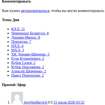
Комментировать
Вам нужно
авторизироваться
, чтобы вы могли комментировать
Темы Дня
КХЛ
- 11
Чемпионат Беларуси
- 8
Динамо-Минск
- 8
Переходы
- 7
НХЛ
- 4
МХЛ
- 3
ХК Динамо-Шинник
- 3
Егор Кушнеревич
- 2
Кубок Салея
- 2
Кубок Цыплакова
- 2
Алексей Шевченко
- 2
Павел Перепехин
- 2
Прямой Эфир
SergVashkevich
0
0
21 июля 2026 03:32