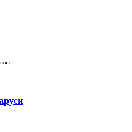
логин
аруси