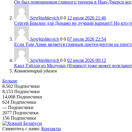
Он был помощником главного тренера в Нью-Джерси когда
SergVashkevich
0
0
12 июля 2026 21:46
Сергей Брылин для Динамо не лучший вариант! Но кто-то 
SergVashkevich
0
0
07 июля 2026 22:54
Если Тим Арми является главным претендентом на просто 
SergVashkevich
0
0
02 июля 2026 00:12
Карл Тэйлор из Милуоки (Нэшвил) тоже может возглавить
Комментарий удален
Больше
8,502
Подписчики
8,153
Подписчики
14,008
Подписчики
624
Подписчики
---
Подписчики
2077
Подписчики
156
Подписчики
Свяжитесь с нами:
Контакты