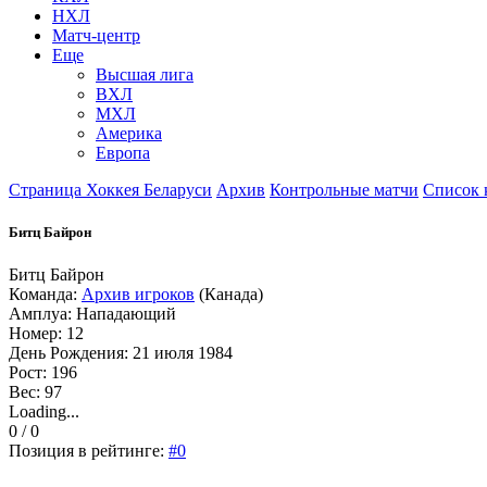
НХЛ
Матч-центр
Еще
Высшая лига
ВХЛ
МХЛ
Америка
Европа
Страница Хоккея Беларуси
Архив
Контрольные матчи
Список 
Битц Байрон
Битц Байрон
Команда:
Архив игроков
(Канада)
Амплуа: Нападающий
Номер: 12
День Рождения: 21 июля 1984
Рост: 196
Вес: 97
Loading...
0 / 0
Позиция в рейтинге:
#0