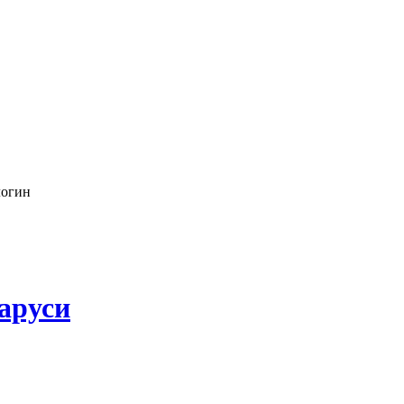
логин
аруси