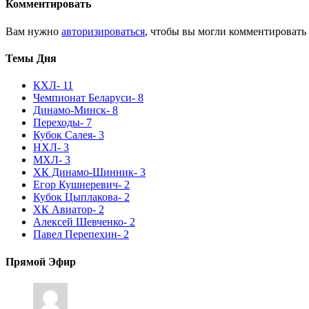
Комментировать
Вам нужно
авторизироваться
, чтобы вы могли комментировать
Темы Дня
КХЛ
- 11
Чемпионат Беларуси
- 8
Динамо-Минск
- 8
Переходы
- 7
Кубок Салея
- 3
НХЛ
- 3
МХЛ
- 3
ХК Динамо-Шинник
- 3
Егор Кушнеревич
- 2
Кубок Цыплакова
- 2
ХК Авиатор
- 2
Алексей Шевченко
- 2
Павел Перепехин
- 2
Прямой Эфир