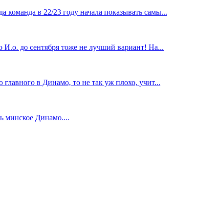
 команда в 22/23 году начала показывать самы...
И.о. до сентября тоже не лучший вариант! На...
главного в Динамо, то не так уж плохо, учит...
 минское Динамо....