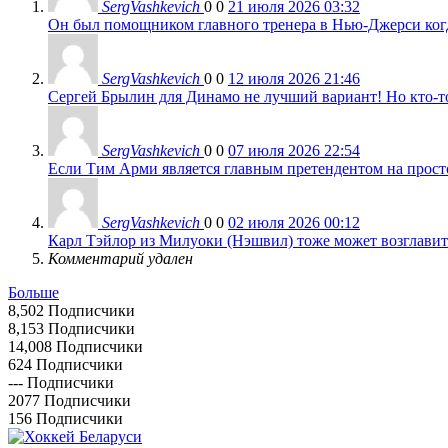
SergVashkevich
0
0
21 июля 2026 03:32
Он был помощником главного тренера в Нью-Джерси когда
SergVashkevich
0
0
12 июля 2026 21:46
Сергей Брылин для Динамо не лучший вариант! Но кто-то 
SergVashkevich
0
0
07 июля 2026 22:54
Если Тим Арми является главным претендентом на просто 
SergVashkevich
0
0
02 июля 2026 00:12
Карл Тэйлор из Милуоки (Нэшвил) тоже может возглавить
Комментарий удален
Больше
8,502
Подписчики
8,153
Подписчики
14,008
Подписчики
624
Подписчики
---
Подписчики
2077
Подписчики
156
Подписчики