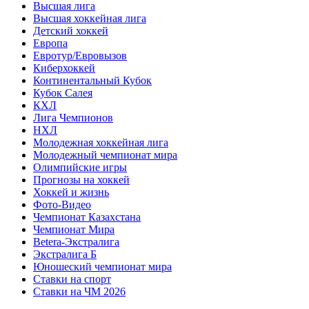
Высшая лига
Высшая хоккейная лига
Детский хоккей
Европа
Евротур/Евровызов
Киберхоккей
Континентальный Кубок
Кубок Салея
КХЛ
Лига Чемпионов
НХЛ
Молодежная хоккейная лига
Молодежный чемпионат мира
Олимпийские игры
Прогнозы на хоккей
Хоккей и жизнь
Фото-Видео
Чемпионат Казахстана
Чемпионат Мира
Betera-Экстралига
Экстралига Б
Юношеский чемпионат мира
Ставки на спорт
Ставки на ЧМ 2026