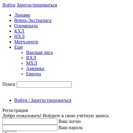
Войти
Зарегиcтрироваться
Динамо
Betera-Экстралига
Олимпиада
КХЛ
НХЛ
Матч-центр
Еще
Высшая лига
ВХЛ
МХЛ
Америка
Европа
Поиск
Войти / Зарегистрироваться
Регистрация
Добро пожаловать! Войдите в свою учётную запись
Ваш логин
Ваш пароль