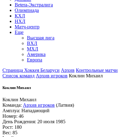
Betera-Экстралига
Олимпиада
КХЛ
НХЛ
Матч-центр
Еще
Высшая лига
ВХЛ
МХЛ
Америка
Европа
Страница Хоккея Беларуси
Архив
Контрольные матчи
Список команд
Архив игроков
Коклин Михаил
Коклин Михаил
Коклин Михаил
Команда:
Архив игроков
(Латвия)
Амплуа: Нападающий
Номер: 46
День Рождения: 20 июля 1985
Рост: 180
Вес: 85