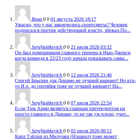
Вова
0
0
01 августа 2026 18:17
Ужасно, что у нас закончились спортсмегы? Человек
подписался против действующнй власти, збежал.По...
SergVashkevich
0
0
21 июля 2026 03:32
Он был помощником главного тренера в Нью-Джерси
когда команда в 22/23 году начала показывать самы...
SergVashkevich
0
0
12 июля 2026 21:46
Сергей Брылин для Динамо не лучший вариант! Но кто-
то И.о. до сентября тоже не лучший вариант! На...
SergVashkevich
0
0
07 июля 2026 22:54
Если Тим Арми является главным претендентом на
просто главного в Динамо, то не так уж плохо, учит...
SergVashkevich
0
0
02 июля 2026 00:12
Карл Тэйлор из Милуоки (Нэшвил) тоже может