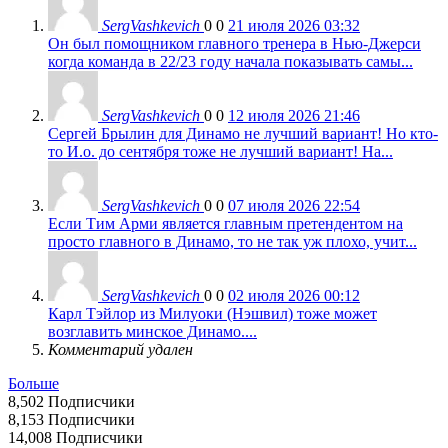
SergVashkevich
0
0
21 июля 2026 03:32
Он был помощником главного тренера в Нью-Джерси
когда команда в 22/23 году начала показывать самы...
SergVashkevich
0
0
12 июля 2026 21:46
Сергей Брылин для Динамо не лучший вариант! Но кто-
то И.о. до сентября тоже не лучший вариант! На...
SergVashkevich
0
0
07 июля 2026 22:54
Если Тим Арми является главным претендентом на
просто главного в Динамо, то не так уж плохо, учит...
SergVashkevich
0
0
02 июля 2026 00:12
Карл Тэйлор из Милуоки (Нэшвил) тоже может
возглавить минское Динамо....
Комментарий удален
Больше
8,502
Подписчики
8,153
Подписчики
14,008
Подписчики