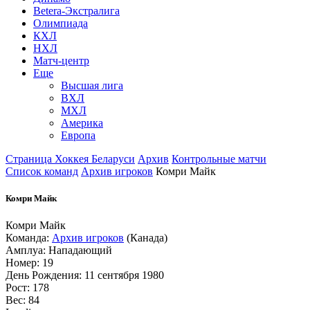
Betera-Экстралига
Олимпиада
КХЛ
НХЛ
Матч-центр
Еще
Высшая лига
ВХЛ
МХЛ
Америка
Европа
Страница Хоккея Беларуси
Архив
Контрольные матчи
Список команд
Архив игроков
Комри Майк
Комри Майк
Комри Майк
Команда:
Архив игроков
(Канада)
Амплуа: Нападающий
Номер: 19
День Рождения: 11 сентября 1980
Рост: 178
Вес: 84