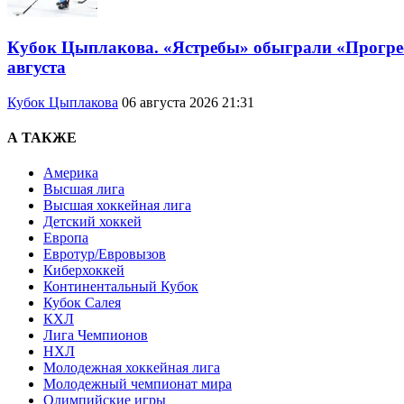
Кубок Цыплакова. «Ястребы» обыграли «Прогресс
августа
Кубок Цыплакова
06 августа 2026 21:31
А ТАКЖЕ
Америка
Высшая лига
Высшая хоккейная лига
Детский хоккей
Европа
Евротур/Евровызов
Киберхоккей
Континентальный Кубок
Кубок Салея
КХЛ
Лига Чемпионов
НХЛ
Молодежная хоккейная лига
Молодежный чемпионат мира
Олимпийские игры