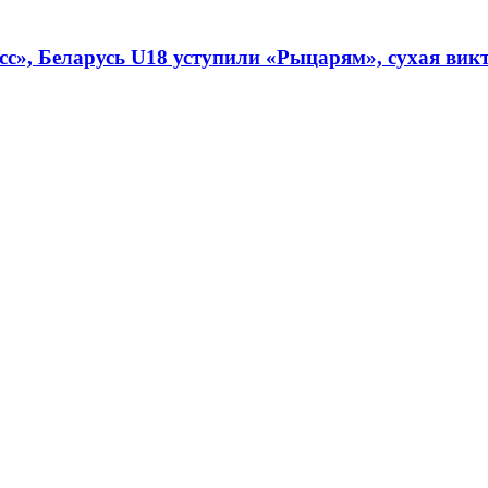
», Беларусь U18 уступили «Рыцарям», сухая викто