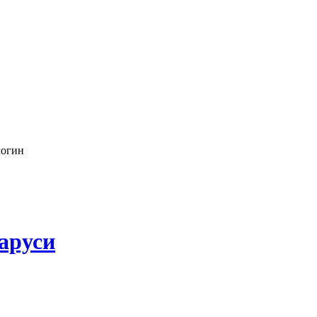
логин
аруси