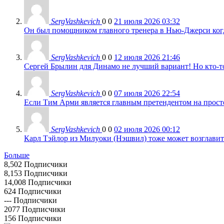
SergVashkevich
0
0
21 июля 2026 03:32
Он был помощником главного тренера в Нью-Джерси когда
SergVashkevich
0
0
12 июля 2026 21:46
Сергей Брылин для Динамо не лучший вариант! Но кто-то 
SergVashkevich
0
0
07 июля 2026 22:54
Если Тим Арми является главным претендентом на просто 
SergVashkevich
0
0
02 июля 2026 00:12
Карл Тэйлор из Милуоки (Нэшвил) тоже может возглавить
Больше
8,502
Подписчики
8,153
Подписчики
14,008
Подписчики
624
Подписчики
---
Подписчики
2077
Подписчики
156
Подписчики