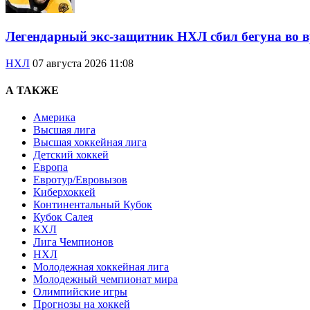
Легендарный экс-защитник НХЛ сбил бегуна во в
НХЛ
07 августа 2026 11:08
А ТАКЖЕ
Америка
Высшая лига
Высшая хоккейная лига
Детский хоккей
Европа
Евротур/Евровызов
Киберхоккей
Континентальный Кубок
Кубок Салея
КХЛ
Лига Чемпионов
НХЛ
Молодежная хоккейная лига
Молодежный чемпионат мира
Олимпийские игры
Прогнозы на хоккей