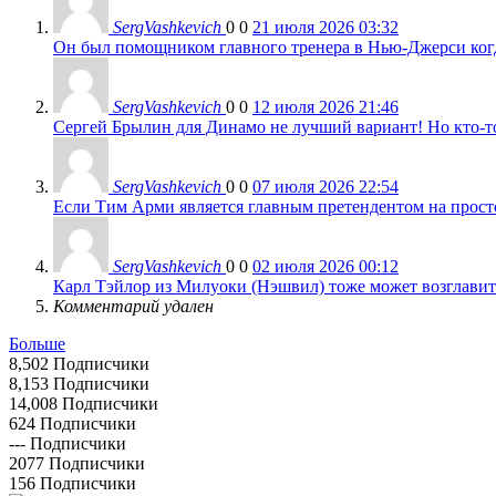
SergVashkevich
0
0
21 июля 2026 03:32
Он был помощником главного тренера в Нью-Джерси когда
SergVashkevich
0
0
12 июля 2026 21:46
Сергей Брылин для Динамо не лучший вариант! Но кто-то 
SergVashkevich
0
0
07 июля 2026 22:54
Если Тим Арми является главным претендентом на просто 
SergVashkevich
0
0
02 июля 2026 00:12
Карл Тэйлор из Милуоки (Нэшвил) тоже может возглавить
Комментарий удален
Больше
8,502
Подписчики
8,153
Подписчики
14,008
Подписчики
624
Подписчики
---
Подписчики
2077
Подписчики
156
Подписчики