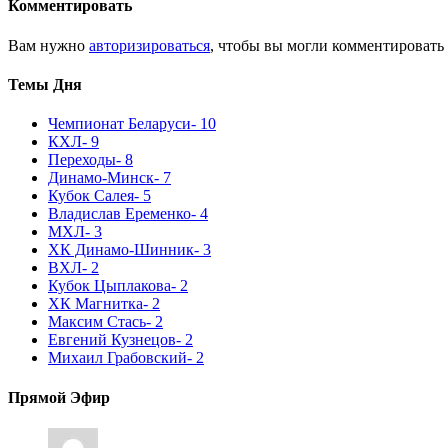
Комментировать
Вам нужно
авторизироваться
, чтобы вы могли комментировать
Темы Дня
Чемпионат Беларуси
- 10
КХЛ
- 9
Переходы
- 8
Динамо-Минск
- 7
Кубок Салея
- 5
Владислав Еременко
- 4
МХЛ
- 3
ХК Динамо-Шинник
- 3
ВХЛ
- 2
Кубок Цыплакова
- 2
ХК Магнитка
- 2
Максим Стась
- 2
Евгений Кузнецов
- 2
Михаил Грабовский
- 2
Прямой Эфир