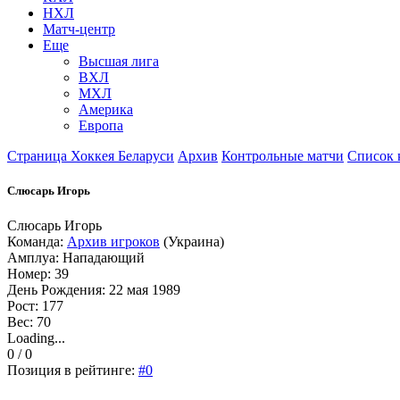
НХЛ
Матч-центр
Еще
Высшая лига
ВХЛ
МХЛ
Америка
Европа
Страница Хоккея Беларуси
Архив
Контрольные матчи
Список 
Слюсарь Игорь
Слюсарь Игорь
Команда:
Архив игроков
(Украина)
Амплуа: Нападающий
Номер: 39
День Рождения: 22 мая 1989
Рост: 177
Вес: 70
Loading...
0 / 0
Позиция в рейтинге:
#0