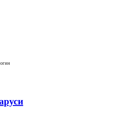
логин
аруси