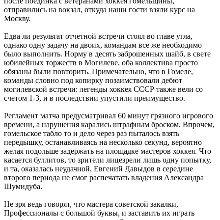
после поединка с ветеранами хоккея гомельщины,
отправились на вокзал, откуда наши гости взяли курс на
Москву.
Едва ли результат отчетной встречи стоял во главе угла,
однако одну задачу на двоих, командам все же необходимо
было выполнить. Норму в десять заброшенных шайб, в свете
юбилейных торжеств в Могилеве, оба коллектива просто
обязаны были повторить. Примечательно, что в Гомеле,
команды словно под копирку позаимствовали дебют
могилевской встречи: легенды хоккея СССР также вели со
счетом 1-3, и в последствии упустили преимущество.
Регламент матча предусматривал 60 минут грязного игрового
времени, а нарушения карались штрафным броском. Впрочем,
гомельское табло то и дело через раз пыталось взять
передышку, останавливаясь на несколько секунд, вероятно
желая подольше задержать на площадке мастеров хоккея. Что
касается буллитов, то зрители лицезрели лишь одну попытку,
и та, оказалась неудачной, Евгений Давыдов в середине
второго периода не смог распечатать владения Александра
Шумидуба.
Не зря ведь говорят, что мастера советской закалки,
Профессионалы с большой буквы, и заставить их играть