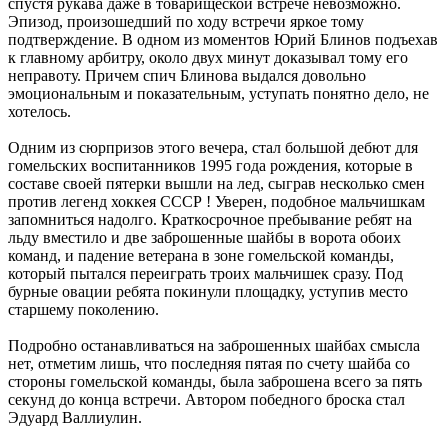
спустя рукава даже в товарищеской встрече невозможно.
Эпизод, произошедший по ходу встречи яркое тому
подтверждение. В одном из моментов Юрий Блинов подъехав
к главному арбитру, около двух минут доказывал тому его
неправоту. Причем спич Блинова выдался довольно
эмоциональным и показательным, уступать понятно дело, не
хотелось.
Одним из сюрпризов этого вечера, стал большой дебют для
гомельских воспитанников 1995 года рождения, которые в
составе своей пятерки вышли на лед, сыграв несколько смен
против легенд хоккея СССР ! Уверен, подобное мальчишкам
запомниться надолго. Краткосрочное пребывание ребят на
льду вместило и две заброшенные шайбы в ворота обоих
команд, и падение ветерана в зоне гомельской команды,
который пытался переиграть троих мальчишек сразу. Под
бурные овации ребята покинули площадку, уступив место
старшему поколению.
Подробно останавливаться на заброшенных шайбах смысла
нет, отметим лишь, что последняя пятая по счету шайба со
стороны гомельской команды, была заброшена всего за пять
секунд до конца встречи. Автором победного броска стал
Эдуард Валлиулин.