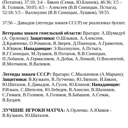
(Потапов), 37:10; 3:4 – Бякин (Семак, Ю.Блинов), 46:36; 3:5 –
В. Голиков, 50:05; 4:5 – Алексеев (В.В Синицын, Пстыга),
52:18; 5:5 – Валлиулин (В.В Синицын, Лушков), 59:55.
37:56 – Давыдов (легенды хоккея СССР) не реализовал буллит.
Ветераны хоккея гомельской области:
Вратари: А.Шумидуб
(А. Орленко);
Защитники:
О.Шлыков, А.Алексеев,
Д.Кравченко, О.Романов, В.Зверев, Д.Пшенцов, А.Грамотеев,
А.Юшков;
Нападающие:
Э.Валлиулин, А.Пстыга,
В.Г.Синицын, М.Лушков, В.Потапов, В.В.Синицын,
П.Лобанов, А.Гермасимов, А.Добья, А.Ленкий, О.Виолентий,
И.Молчанов, В.Валиков.
Легенды хоккея СССР:
Вратари: C.Мыльников (А.Марьин);
Защитники:
В.Кузькин, В.Лутченко, Ю.Ляпкин, И.Бякин,
Ю.Шаталов, Е.Давыдов, А.Гусев, Ю.Блинов;
Нападающие:
Р.Ильин, С.Шепелев, Ю.Лебедев, В.Анисин, В.Шалимов,
С.Гимаев, В.Голиков, А.Голиков, В.Бабашов, А.Семак,
В.Буцаев.
ЛУЧШИЕ ИГРОКИ МАТЧА:
А.Орленко, А.Юшков -
В.Кузькин, Ю.Шаталов.