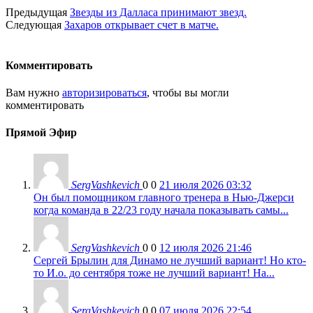
Предыдущая
Звезды из Далласа принимают звезд.
Следующая
Захаров открывает счет в матче.
Комментировать
Вам нужно
авторизироваться
, чтобы вы могли
комментировать
Прямой Эфир
SergVashkevich
0
0
21 июля 2026 03:32
Он был помощником главного тренера в Нью-Джерси
когда команда в 22/23 году начала показывать самы...
SergVashkevich
0
0
12 июля 2026 21:46
Сергей Брылин для Динамо не лучший вариант! Но кто-
то И.о. до сентября тоже не лучший вариант! На...
SergVashkevich
0
0
07 июля 2026 22:54