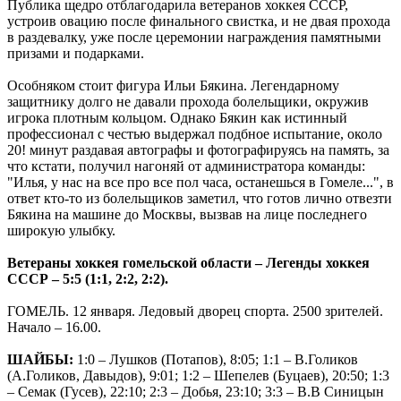
Публика щедро отблагодарила ветеранов хоккея СССР,
устроив овацию после финального свистка, и не двая прохода
в раздевалку, уже после церемонии награждения памятными
призами и подарками.
Особняком стоит фигура Ильи Бякина. Легендарному
защитнику долго не давали прохода болельщики, окружив
игрока плотным кольцом. Однако Бякин как истинный
профессионал с честью выдержал подбное испытание, около
20! минут раздавая автографы и фотографируясь на память, за
что кстати, получил нагоняй от администратора команды:
"Илья, у нас на все про все пол часа, останешься в Гомеле...", в
ответ кто-то из болельщиков заметил, что готов лично отвезти
Бякина на машине до Москвы, вызвав на лице последнего
широкую улыбку.
Ветераны хоккея гомельской области – Легенды хоккея
СССР – 5:5 (1:1, 2:2, 2:2).
ГОМЕЛЬ. 12 января. Ледовый дворец спорта. 2500 зрителей.
Начало – 16.00.
ШАЙБЫ:
1:0 – Лушков (Потапов), 8:05; 1:1 – В.Голиков
(А.Голиков, Давыдов), 9:01; 1:2 – Шепелев (Буцаев), 20:50; 1:3
– Семак (Гусев), 22:10; 2:3 – Добья, 23:10; 3:3 – В.В Синицын