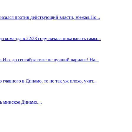
исался против действующнй власти, збежал.По...
 команда в 22/23 году начала показывать самы...
И.о. до сентября тоже не лучший вариант! На...
главного в Динамо, то не так уж плохо, учит...
 минское Динамо....