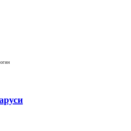
логин
аруси