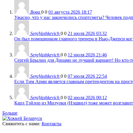
Вова
0
0
01 августа 2026 18:17
Ужасно, что у нас закончились спортсмегы? Человек подп
SergVashkevich
0
0
21 июля 2026 03:32
Он был помощником главного тренера в Нью-Джерси когда
SergVashkevich
0
0
12 июля 2026 21:46
Сергей Брылин для Динамо не лучший вариант! Но кто-то 
SergVashkevich
0
0
07 июля 2026 22:54
Если Тим Арми является главным претендентом на просто 
SergVashkevich
0
0
02 июля 2026 00:12
Карл Тэйлор из Милуоки (Нэшвил) тоже может возглавить
Больше
Свяжитесь с нами:
Контакты