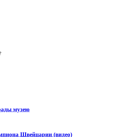
?
рады музею
мпиона Швейцарии (видео)