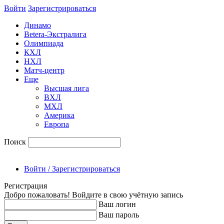
Войти
Зарегиcтрироваться
Динамо
Betera-Экстралига
Олимпиада
КХЛ
НХЛ
Матч-центр
Еще
Высшая лига
ВХЛ
МХЛ
Америка
Европа
Поиск
Войти / Зарегистрироваться
Регистрация
Добро пожаловать! Войдите в свою учётную запись
Ваш логин
Ваш пароль