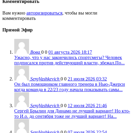
Комментировать
Вам нужно
авторизироваться
, чтобы вы могли
комментировать
Прямой Эфир
Вова
0
0
01 августа 2026 18:17
Ужасно, что у нас закончились спортсмегы? Человек
подписался против действующнй власти, збежал.По...
SergVashkevich
0
0
21 июля 2026 03:32
Он был помощником главного тренера в Нью-Джерси
когда команда в 22/23 году начала показывать самы...
SergVashkevich
0
0
12 июля 2026 21:46
Сергей Брылин для Динамо не лучший вариант! Но кто-
то И.о. до сентября тоже не лучший вариант! На...
SergVashkevich
0
0
07 июля 2026 22:54